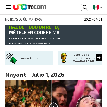
NOTICIAS DE ÚLTIMA HORA
2026/07/01
HAZ DE TODO UN RETO,
MÉTELE EN CODERE.MX
Permiso no. DGG/SP/442/97, DGJS/234/2019. JUEGO
RESPONSABLE. +18
https://www.codere.mx
¡Otro juego 
Juega Ahora
dramático en el 
Mundial 2026!
Nayarit – Julio 1, 2026