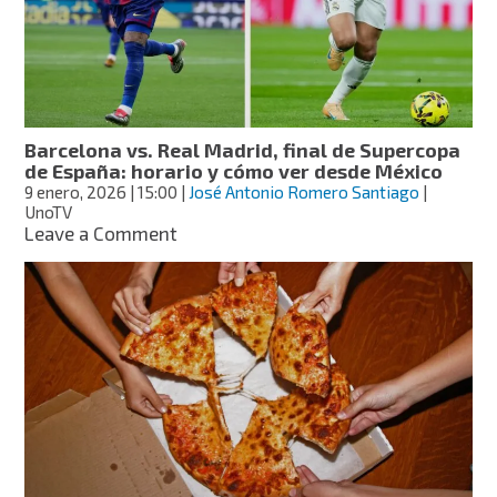
integrar
Gemini
en
Siri
Barcelona vs. Real Madrid, final de Supercopa
de España: horario y cómo ver desde México
9 enero, 2026
| 15:00
|
José Antonio Romero Santiago
|
UnoTV
on
Leave a Comment
Barcelona
vs.
Real
Madrid,
final
de
Supercopa
de
España:
horario
y