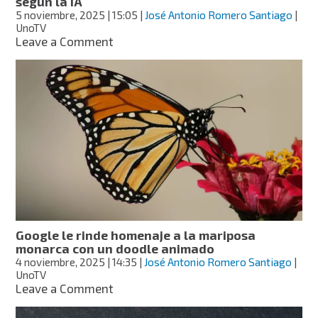
según la IA
ronda
5 noviembre, 2025
| 15:05
|
José Antonio Romero Santiago
|
a
UnoTV
mexicanos
on
Leave a Comment
México
vs.
Brasil
por
el
tercer
lugar
del
Mundial
Sub-
17
Femenil:
fecha
Google le rinde homenaje a la mariposa
y
monarca con un doodle animado
quién
4 noviembre, 2025
| 14:35
|
José Antonio Romero Santiago
|
ganará
UnoTV
según
on
Leave a Comment
la
Google
IA
le