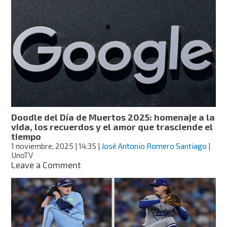
rinde
homenaje
a
la
mariposa
monarca
con
un
doodle
animado
Doodle del Día de Muertos 2025: homenaje a la
vida, los recuerdos y el amor que trasciende el
tiempo
1 noviembre, 2025
| 14:35
|
José Antonio Romero Santiago
|
UnoTV
on
Leave a Comment
Doodle
del
Día
de
Muertos
2025: