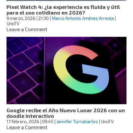
por
Pixel Watch 4: ¿la experiencia es fluida y útil
derrames
para el uso cotidiano en 2026?
petroleros
9 marzo, 2026
| 21:30
|
Marco Antonio Jiménez Arreola
|
en
UnoTV
Veracruz
on
Leave a Comment
y
Pixel
Tabasco
Watch
4:
¿la
experiencia
es
fluida
y
útil
para
el
uso
cotidiano
Google recibe el Año Nuevo Lunar 2026 con un
en
doodle interactivo
2026?
17 febrero, 2026
| 09:45
|
Jennifer Turrubiartes
| UnoTV
on
Leave a Comment
Google