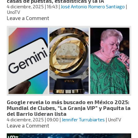
casas de puestas, estadísticas y la IA
4 diciembre, 2025
| 16:43
|
José Antonio Romero Santiago
|
UnoTV
on
Leave a Comment
Selecciones
favoritas
del
Mundial
2026:
según
casas
de
puestas,
estadísticas
y
la
IA
Google revela lo más buscado en México 2025:
Mundial de Clubes, “La Granja VIP” y Paquita la
del Barrio lideran lista
4 diciembre, 2025
| 09:00
|
Jennifer Turrubiartes
| UnoTV
on
Leave a Comment
Google
revela