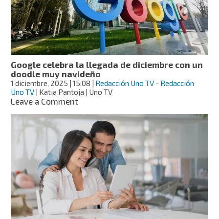
2025:
día,
hora
y
quién
es
Google celebra la llegada de diciembre con un
favorito
doodle muy navideño
según
1 diciembre, 2025
| 15:08
|
Redacción Uno TV
-
Redacción
la
Uno TV
| Katia Pantoja | Uno TV
IA
on
Leave a Comment
Google
celebra
la
llegada
de
diciembre
con
un
doodle
muy
navideño