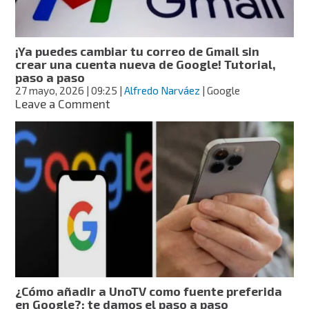
partidos
de
México
¡Ya puedes cambiar tu correo de Gmail sin
y
crear una cuenta nueva de Google! Tutorial,
pruébate
paso a paso
tu
27 mayo, 2026
| 09:25
|
Alfredo Narváez
| Google
jersey
on
Leave a Comment
favorito
¡Ya
puedes
cambiar
tu
correo
de
Gmail
sin
crear
una
cuenta
nueva
de
¿Cómo añadir a UnoTV como fuente preferida
Google!
en Google?; te damos el paso a paso