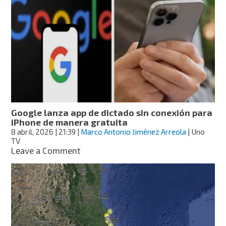
nuevos
mapas
para
conocer
el
historial
de
inundaciones
en
México
y
Google lanza app de dictado sin conexión para
otros
iPhone de manera gratuita
datos
8 abril, 2026
| 21:39
|
Marco Antonio Jiménez Arreola
| Uno
TV
on
Leave a Comment
Google
lanza
app
de
dictado
sin
conexión