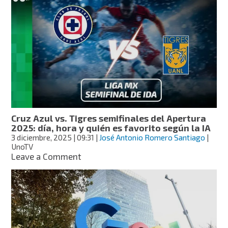
lo
más
buscado
en
México
2025:
Mundial
de
Clubes,
“La
Granja
Cruz Azul vs. Tigres semifinales del Apertura
VIP”
2025: día, hora y quién es favorito según la IA
y
3 diciembre, 2025
| 09:31
|
José Antonio Romero Santiago
|
Paquita
UnoTV
la
on
Leave a Comment
del
Cruz
Barrio
Azul
lideran
vs.
lista
Tigres
semifinales
del
Apertura