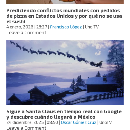
cómo
ver
Prediciendo conflictos mundiales con pedidos
desde
de pizza en Estados Unidos y por qué no se usa
México
el sushi
4 enero, 2026
| 23:27
|
Francisco López
| Uno TV
on
Leave a Comment
Prediciendo
conflictos
mundiales
con
pedidos
de
pizza
en
Estados
Unidos
y
por
qué
Sigue a Santa Claus en tiempo real con Google
no
y descubre cuándo llegará a México
se
24 diciembre, 2025
| 08:50
|
Oscar Gómez Cruz
| UnoTV
usa
on
Leave a Comment