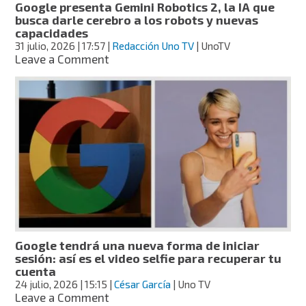
Google presenta Gemini Robotics 2, la IA que
busca darle cerebro a los robots y nuevas
capacidades
31 julio, 2026
| 17:57
|
Redacción Uno TV
| UnoTV
on
Leave a Comment
Google
presenta
Gemini
Robotics
2,
la
IA
que
busca
darle
cerebro
a
los
Google tendrá una nueva forma de iniciar
robots
sesión: así es el video selfie para recuperar tu
y
cuenta
nuevas
24 julio, 2026
| 15:15
|
César García
| Uno TV
capacidades
on
Leave a Comment