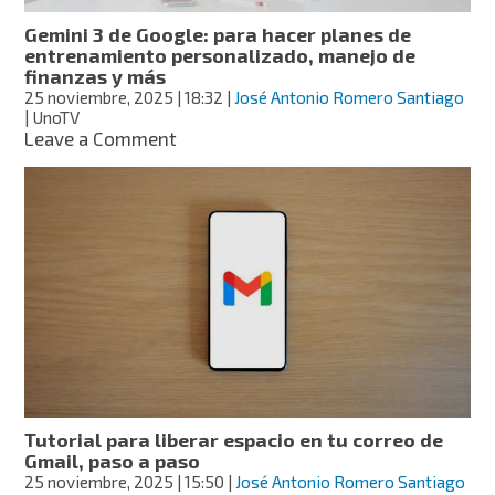
Gemini 3 de Google: para hacer planes de
entrenamiento personalizado, manejo de
finanzas y más
25 noviembre, 2025
| 18:32
|
José Antonio Romero Santiago
| UnoTV
on
Leave a Comment
Gemini
3
de
Google:
para
hacer
planes
de
entrenamiento
personalizado,
manejo
de
finanzas
Tutorial para liberar espacio en tu correo de
y
Gmail, paso a paso
más
25 noviembre, 2025
| 15:50
|
José Antonio Romero Santiago