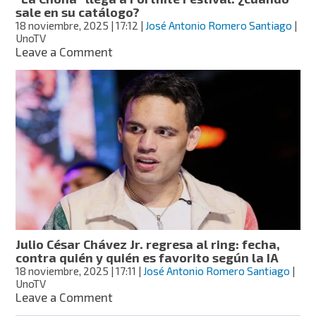
cambios
sale en su catálogo?
18 noviembre, 2025
| 17:12
|
José Antonio Romero Santiago
|
UnoTV
on
Leave a Comment
“La
Chona”
llega
a
Fortnite
Festival:
¿cuándo
sale
en
su
catálogo?
Julio César Chávez Jr. regresa al ring: fecha,
contra quién y quién es favorito según la IA
18 noviembre, 2025
| 17:11
|
José Antonio Romero Santiago
|
UnoTV
on
Leave a Comment
Julio