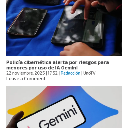
América,
final
femenil:
fecha,
hora,
dónde
ver
en
vivo
y
quién
Policía cibernética alerta por riesgos para
es
menores por uso de IA Gemini
favorito
22 noviembre, 2025
| 17:52
|
Redacción
| UnoTV
según
on
Leave a Comment
la
Policía
IA
cibernética
alerta
por
riesgos
para
menores
por