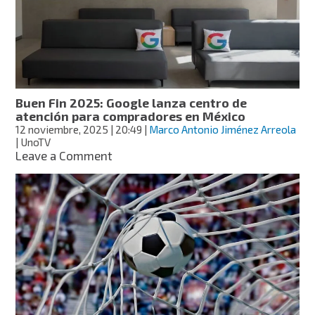
planificar
viajes
con
IA
Buen Fin 2025: Google lanza centro de
atención para compradores en México
12 noviembre, 2025
| 20:49
|
Marco Antonio Jiménez Arreola
| UnoTV
on
Leave a Comment
Buen
Fin
2025:
Google
lanza
centro
de
atención
para
compradores
en