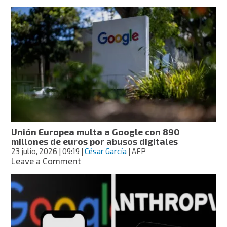
Google
tendrá
una
nueva
forma
de
iniciar
sesión:
así
es
el
video
selfie
Unión Europea multa a Google con 890
para
millones de euros por abusos digitales
recuperar
23 julio, 2026
| 09:19
|
César García
| AFP
tu
on
Leave a Comment
cuenta
Unión
Europea
multa
a
Google
con