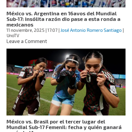
México
México vs. Argentina en 16avos del Mundial
Sub-17: insólita razón dio pase a esta ronda a
mexicanos
11 noviembre, 2025
| 17:07
|
José Antonio Romero Santiago
|
UnoTV
on
Leave a Comment
México
vs.
Argentina
en
16avos
del
Mundial
Sub-
17:
insólita
razón
dio
pase
México vs. Brasil por el tercer lugar del
a
Mundial Sub-17 Femenil: fecha y quién ganará
esta