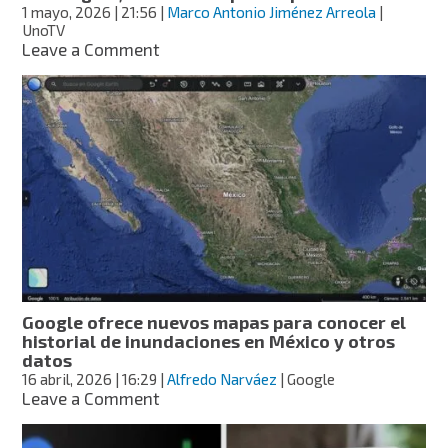
Tutorial,
1 mayo, 2026
| 21:56
|
Marco Antonio Jiménez Arreola
|
paso
UnoTV
a
on
Leave a Comment
paso
¿Cómo
añadir
a
UnoTV
como
fuente
preferida
en
Google?;
te
damos
el
paso
Google ofrece nuevos mapas para conocer el
a
historial de inundaciones en México y otros
paso
datos
16 abril, 2026
| 16:29
|
Alfredo Narváez
| Google
on
Leave a Comment
Google
ofrece