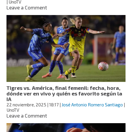
| UnoTV
on
Leave a Comment
Tutorial
para
liberar
espacio
en
tu
correo
de
Gmail,
paso
a
paso
Tigres vs. América, final femenil: fecha, hora,
dónde ver en vivo y quién es favorito según la
IA
22 noviembre, 2025
| 18:17
|
José Antonio Romero Santiago
|
UnoTV
on
Leave a Comment
Tigres
vs.