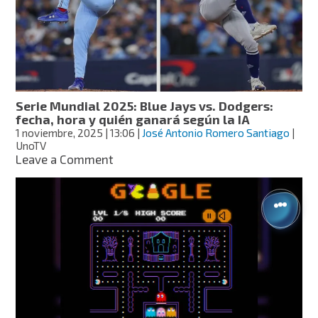
homenaje
a
la
vida,
los
recuerdos
y
Serie Mundial 2025: Blue Jays vs. Dodgers:
el
fecha, hora y quién ganará según la IA
amor
1 noviembre, 2025
| 13:06
|
José Antonio Romero Santiago
|
que
UnoTV
trasciende
on
Leave a Comment
el
Serie
tiempo
Mundial
2025:
Blue
Jays
vs.
Dodgers:
fecha,
hora
y
quién