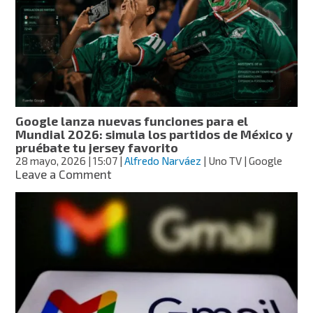
del
Mundial?
Conoce
estos
nuevos
trucos
de
Google
Google lanza nuevas funciones para el
para
Mundial 2026: simula los partidos de México y
movilizarte
pruébate tu jersey favorito
sin
28 mayo, 2026
| 15:07
|
Alfredo Narváez
| Uno TV | Google
sufrir
on
Leave a Comment
por
Google
el
lanza
tráfico
nuevas
funciones
para
el
Mundial
2026:
simula
los