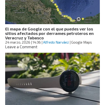
para
iPhone
de
manera
gratuita
El mapa de Google con el que puedes ver los
sitios afectados por derrames petroleros en
Veracruz y Tabasco
24 marzo, 2026
| 14:36
|
Alfredo Narváez
| Google Maps
on
Leave a Comment
El
mapa
de
Google
con
el
que
puedes
ver
los
sitios
afectados