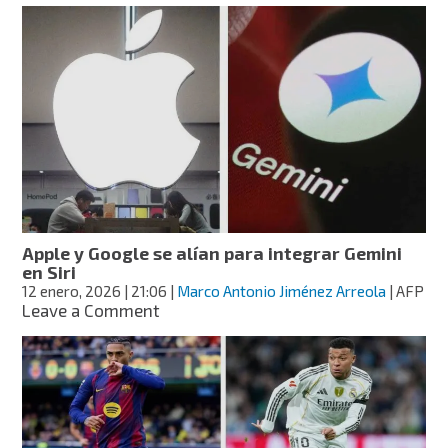
recibe
el
Año
Nuevo
Lunar
2026
con
un
doodle
interactivo
Apple y Google se alían para integrar Gemini
en Siri
12 enero, 2026
| 21:06
|
Marco Antonio Jiménez Arreola
| AFP
on
Leave a Comment
Apple
y
Google
se
alían
para