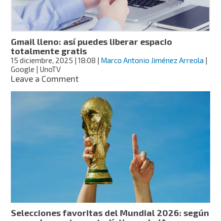
hora
y
quién
es
Gmail lleno: así puedes liberar espacio
favorito
totalmente gratis
según
15 diciembre, 2025
| 18:08
|
Marco Antonio Jiménez Arreola
|
la
Google | UnoTV
IA
on
Leave a Comment
Gmail
lleno:
así
puedes
liberar
espacio
totalmente
gratis
Selecciones favoritas del Mundial 2026: según