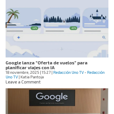
César
Chávez
Jr.
regresa
al
ring:
fecha,
contra
quién
y
quién
es
Google lanza “Oferta de vuelos” para
favorito
planificar viajes con IA
según
18 noviembre, 2025
| 15:27
|
Redacción Uno TV
-
Redacción
la
Uno TV
| Katia Pantoja
IA
on
Leave a Comment
Google
lanza
“Oferta
de
vuelos”
para