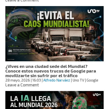
Dua
Lipa
comparte
su
guía
definitiva
de
CDMX:
tacos,
museos,
bares
y
los
¿Vives en una ciudad sede del Mundial?
rincones
Conoce estos nuevos trucos de Google para
que
movilizarte sin sufrir por el tráfico
más
28 mayo, 2026
| 16:03
|
Alfredo Narváez
| Uno TV | Google
ama
on
Leave a Comment
de
¿Vives
la
en
capital
una
ciudad
sede