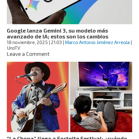
uso
de
IA
Gemini
Google lanza Gemini 3, su modelo más
avanzado de IA; estos son los cambios
18 noviembre, 2025
| 21:03
|
Marco Antonio Jiménez Arreola
|
UnoTV
on
Leave a Comment
Google
lanza
Gemini
3,
su
modelo
más
avanzado
de
IA;
estos
son
los
“La Chona” llega a Fortnite Festival: ¿cuándo