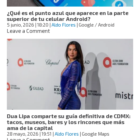
Jumper
se
¿Qué es el punto azul que aparece en la parte
va
superior de tu celular Android?
a
5 junio, 2026
| 18:20
|
Aldo Flores
| Google / Android
Anthropic
on
Leave a Comment
¿Qué
es
el
punto
azul
que
aparece
en
la
parte
superior
de
tu
Dua Lipa comparte su guía definitiva de CDMX:
celular
tacos, museos, bares y los rincones que más
Android?
ama de la capital
28 mayo, 2026
| 19:51
|
Aldo Flores
| Google Maps
on
Leave a Comment