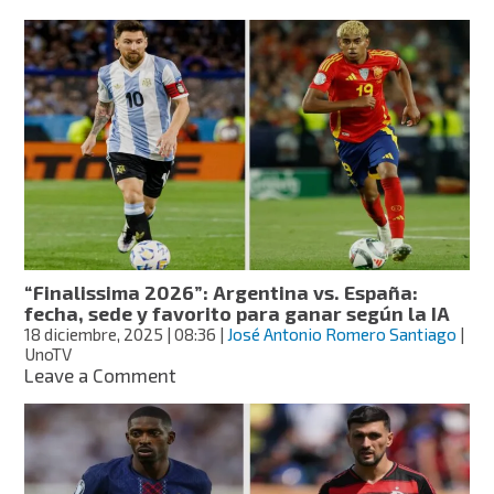
el
Sigue
sushi
a
Santa
Claus
en
tiempo
real
con
Google
y
descubre
cuándo
llegará
“Finalissima 2026”: Argentina vs. España:
a
fecha, sede y favorito para ganar según la IA
México
18 diciembre, 2025
| 08:36
|
José Antonio Romero Santiago
|
UnoTV
on
Leave a Comment
“Finalissima
2026”:
Argentina
vs.
España: