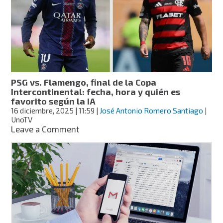
fecha,
sede
y
favorito
para
ganar
según
la
PSG vs. Flamengo, final de la Copa
IA
Intercontinental: fecha, hora y quién es
favorito según la IA
16 diciembre, 2025
| 11:59
|
José Antonio Romero Santiago
|
UnoTV
on
Leave a Comment
PSG
vs.
Flamengo,
final
de
la
Copa
Intercontinental:
fecha,