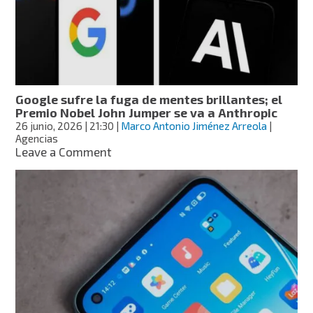
890
millones
de
euros
por
abusos
digitales
Google sufre la fuga de mentes brillantes; el
Premio Nobel John Jumper se va a Anthropic
26 junio, 2026
| 21:30
|
Marco Antonio Jiménez Arreola
|
Agencias
on
Leave a Comment
Google
sufre
la
fuga
de
mentes
brillantes;
el
Premio
Nobel
John