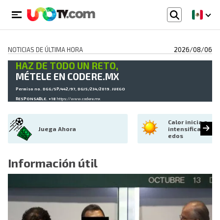
NOTICIAS DE ÚLTIMA HORA
2026/08/06
HAZ DE TODO UN RETO,
MÉTELE EN CODERE.MX
Permiso no. DGG/SP/442/97, DGJS/234/2019. JUEGO
RESPONSABLE. +18
https://www.codere.mx
Calor inicia a 
Juega Ahora
intensificarse en
edos
Información útil