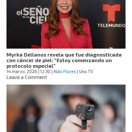
reportan
fallas
en
WhatsApp,
Facebook
e
Instagram
este
martes
Myrka Dellanos revela que fue diagnosticada
24
con cáncer de piel: “Estoy comenzando un
de
protocolo especial”
marzo
14 marzo, 2026
| 12:30
|
Aldo Flores
| Uno TV
on
Leave a Comment
Myrka
Dellanos
revela
que
fue
diagnosticada
con
cáncer
de