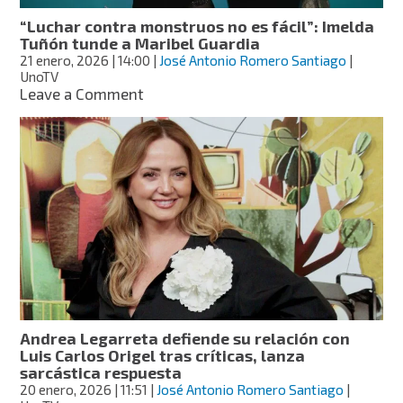
Paris
“Luchar contra monstruos no es fácil”: Imelda
Fashion
Tuñón tunde a Maribel Guardia
Week
21 enero, 2026
| 14:00
|
José Antonio Romero Santiago
|
UnoTV
on
Leave a Comment
“Luchar
contra
monstruos
no
es
fácil”:
Imelda
Tuñón
tunde
a
Maribel
Guardia
Andrea Legarreta defiende su relación con
Luis Carlos Origel tras críticas, lanza
sarcástica respuesta
20 enero, 2026
| 11:51
|
José Antonio Romero Santiago
|