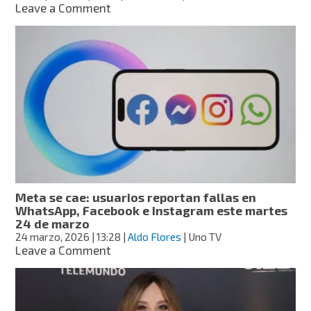
on
Leave a Comment
YosStop
rompe
en
llanto
y
habla
del
trauma
que
la
marcó
en
emotivo
Meta se cae: usuarios reportan fallas en
video
WhatsApp, Facebook e Instagram este martes
24 de marzo
24 marzo, 2026
| 13:28
|
Aldo Flores
| Uno TV
on
Leave a Comment
Meta
se
cae:
usuarios