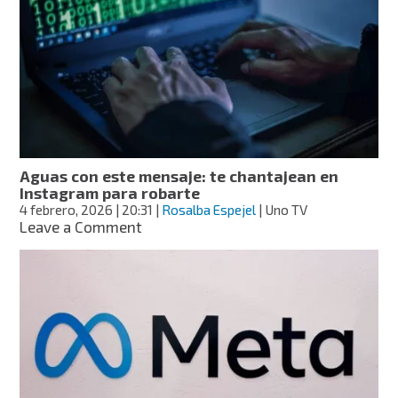
“therian”?
La
comunidad
juvenil
que
se
volvió
viral
en
redes
Aguas con este mensaje: te chantajean en
Instagram para robarte
4 febrero, 2026
| 20:31
|
Rosalba Espejel
| Uno TV
on
Leave a Comment
Aguas
con
este
mensaje:
te
chantajean
en
Instagram
para