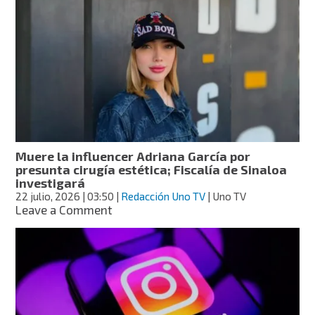
tenía
César
Gastélum
en
Tiktok,
Instagram,
Youtube
y
Kick?
Muere la influencer Adriana García por
presunta cirugía estética; Fiscalía de Sinaloa
investigará
22 julio, 2026
| 03:50
|
Redacción Uno TV
| Uno TV
on
Leave a Comment
Muere
la
influencer
Adriana
García
por
presunta