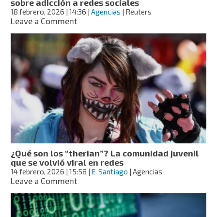
sobre adicción a redes sociales
en
18 febrero, 2026
| 14:36
|
Agencias
| Reuters
Toluca
on
Leave a Comment
Mark
Zuckerberg
declara
en
juicio
histórico
sobre
adicción
a
redes
sociales
¿Qué son los “therian”? La comunidad juvenil
que se volvió viral en redes
14 febrero, 2026
| 15:58
|
E. Santiago
| Agencias
on
Leave a Comment
¿Qué
son
los