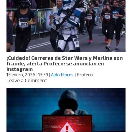
Dulce
Enríquez
tras
pasar
10
días
hospitalizada
a
causa
de
¡Cuidado! Carreras de Star Wars y Merlina son
un
fraude, alerta Profeco: se anuncian en
accidente
Instagram
vial
13 enero, 2026
| 13:39
|
Aldo Flores
| Profeco
on
Leave a Comment
¡Cuidado!
Carreras
de
Star
Wars
y
Merlina
son