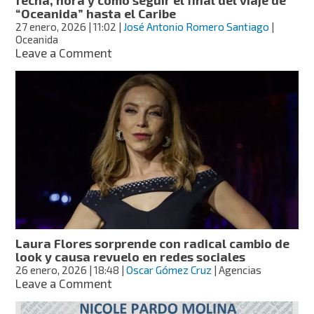
“Oceanida” hasta el Caribe
27 enero, 2026
| 11:02
|
José Antonio Romero Santiago
|
Oceanida
on
Leave a Comment
Cuatro
mexicanas
cruzan
el
Atlántico
a
remo:
fecha,
hora
y
cómo
seguir
el
Laura Flores sorprende con radical cambio de
final
look y causa revuelo en redes sociales
del
26 enero, 2026
| 18:48
|
Oscar Gómez Cruz
| Agencias
viaje
on
Leave a Comment
de
Laura
“Oceanida”
Flores