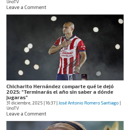
UnoTV
on
Leave a Comment
“Te
dejo
ir
con
amor”:
Aislinn
Derbez
recuerda
a
su
mamá
con
conmovedora
Chicharito Hernández comparte qué le dejó
carta
2025: “Terminarás el año sin saber a dónde
y
jugaras”
fotos
31 diciembre, 2025
| 16:37
|
José Antonio Romero Santiago
|
UnoTV
on
Leave a Comment
Chicharito
Hernández