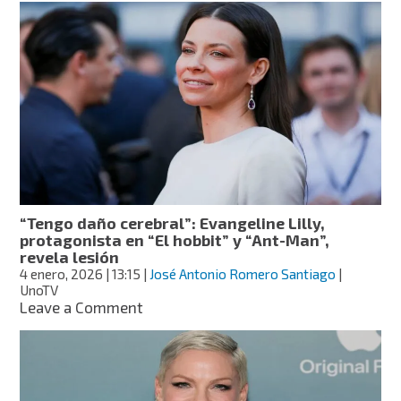
mejores
frases
para
enviar
en
Día
de
Reyes
por
WhatsApp
y
Facebook
“Tengo daño cerebral”: Evangeline Lilly,
protagonista en “El hobbit” y “Ant-Man”,
revela lesión
4 enero, 2026
| 13:15
|
José Antonio Romero Santiago
|
UnoTV
on
Leave a Comment
“Tengo
daño
cerebral”:
Evangeline
Lilly,