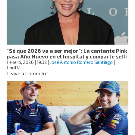
protagonista
en
“El
hobbit”
y
“Ant-
Man”,
revela
“Sé que 2026 va a ser mejor”: La cantante Pink
lesión
pasa Año Nuevo en el hospital y comparte selfi
1 enero, 2026
| 19:32
|
José Antonio Romero Santiago
|
UnoTV
on
Leave a Comment
“Sé
que
2026
va
a
ser
mejor”:
La
cantante
Pink