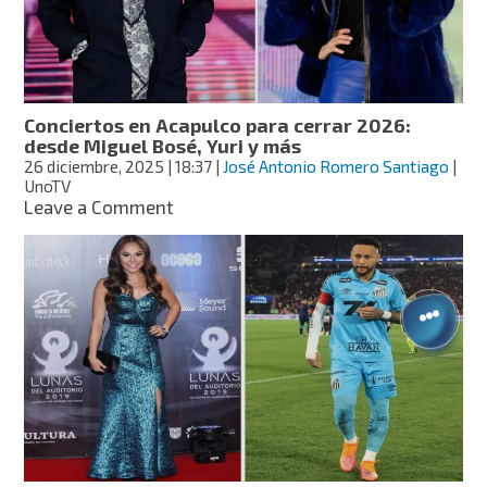
boda
con
Bruno
Espino
Conciertos en Acapulco para cerrar 2026:
desde Miguel Bosé, Yuri y más
26 diciembre, 2025
| 18:37
|
José Antonio Romero Santiago
|
UnoTV
on
Leave a Comment
Conciertos
en
Acapulco
para
cerrar
2026:
desde
Miguel
Bosé,
Yuri
y
más