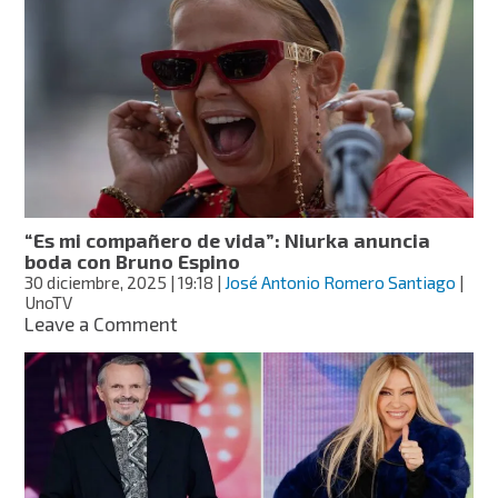
comparte
qué
le
dejó
2025:
“Terminarás
el
año
sin
saber
a
“Es mi compañero de vida”: Niurka anuncia
dónde
boda con Bruno Espino
jugaras”
30 diciembre, 2025
| 19:18
|
José Antonio Romero Santiago
|
UnoTV
on
Leave a Comment
“Es
mi
compañero
de
vida”:
Niurka
anuncia