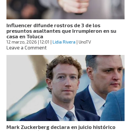
piel:
“Estoy
comenzando
un
Influencer difunde rostros de 3 de los
protocolo
presuntos asaltantes que irrumpieron en su
especial”
casa en Toluca
12 marzo, 2026
| 12:01
|
Lidia Rivera
| UnoTV
on
Leave a Comment
Influencer
difunde
rostros
de
3
de
los
presuntos
asaltantes
que
irrumpieron
en
su
Mark Zuckerberg declara en juicio histórico
casa