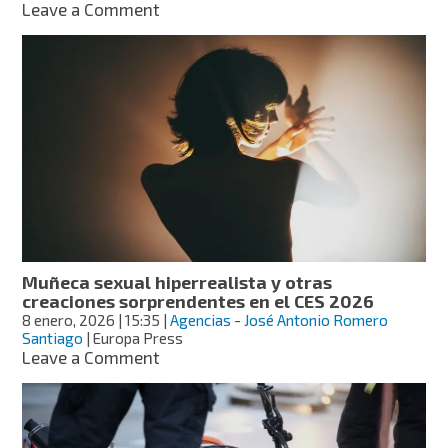
on
Leave a Comment
“Ya
me
queda”:
Mariana
Echeverría
presume
cuerpazo
a
meses
de
su
segundo
bebé
Muñeca sexual hiperrealista y otras
creaciones sorprendentes en el CES 2026
8 enero, 2026
| 15:35
|
Agencias
-
José Antonio Romero
Santiago
| Europa Press
on
Leave a Comment
Muñeca
sexual
hiperrealista
y