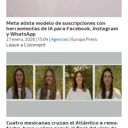
robarte
Meta alista modelo de suscripciones con
herramientas de IA para Facebook, Instagram
y WhatsApp
27 enero, 2026
| 15:04
|
Agencias
| Europa Press
on
Leave a Comment
Meta
alista
modelo
de
suscripciones
con
herramientas
de
IA
para
Facebook,
Instagram
y
Cuatro mexicanas cruzan el Atlántico a remo:
WhatsApp
fecha, hora y cómo seguir el final del viaje de