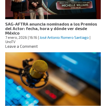
la
voz
tras
la
muerte
SAG-AFTRA anuncia nominados a los Premios
de
del Actor: fecha, hora y dónde ver desde
motociclista
México
en
7 enero, 2026
| 16:16
|
José Antonio Romero Santiago
|
Iztapalapa
UnoTV
on
Leave a Comment
SAG-
AFTRA
anuncia
nominados
a
los
Premios
del
Actor:
fecha,
hora
y