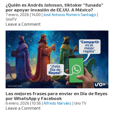
dónde
¿Quién es Andrés Johnson, tiktoker “funado”
ver
por apoyar invasión de EE.UU. A México?
desde
7 enero, 2026
| 14:00
|
José Antonio Romero Santiago
|
México
UnoTV
on
Leave a Comment
¿Quién
es
Andrés
Johnson,
tiktoker
“funado”
por
apoyar
invasión
de
EE.UU.
A
México?
Las mejores frases para enviar en Día de Reyes
por WhatsApp y Facebook
6 enero, 2026
| 10:56
|
Alfredo Narváez
| Uno TV
on
Leave a Comment
Las