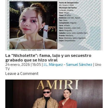
hasta
sorprende
el
con
Caribe
radical
cambio
de
look
y
causa
revuelo
en
redes
La “Nicholette”: fama, lujo y un secuestro
sociales
grabado que se hizo viral
24 enero, 2026
| 16:05
|
J.L. Márquez
-
Samuel Sánchez
| Uno
TV
on
Leave a Comment
La
“Nicholette”:
fama,
lujo
y
un
secuestro