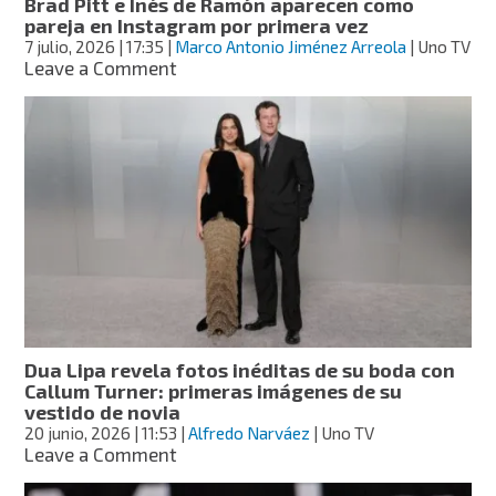
Brad Pitt e Inés de Ramón aparecen como
pareja en Instagram por primera vez
7 julio, 2026
| 17:35
|
Marco Antonio Jiménez Arreola
| Uno TV
on
Leave a Comment
Brad
Pitt
e
Inés
de
Ramón
aparecen
como
pareja
en
Instagram
por
primera
Dua Lipa revela fotos inéditas de su boda con
vez
Callum Turner: primeras imágenes de su
vestido de novia
20 junio, 2026
| 11:53
|
Alfredo Narváez
| Uno TV
on
Leave a Comment
Dua