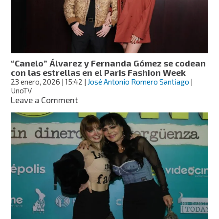
grabado
que
se
hizo
viral
“Canelo” Álvarez y Fernanda Gómez se codean
con las estrellas en el Paris Fashion Week
23 enero, 2026
| 15:42
|
José Antonio Romero Santiago
|
UnoTV
on
Leave a Comment
“Canelo”
Álvarez
y
Fernanda
Gómez
se
codean
con
las
estrellas
en
el