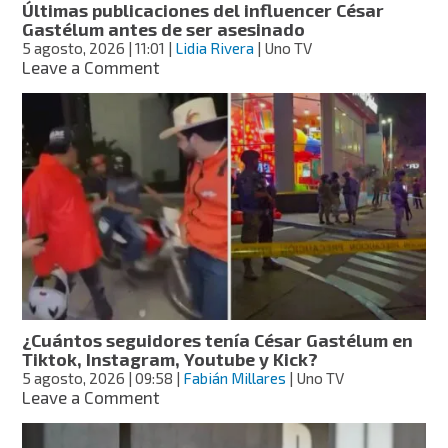
Últimas publicaciones del influencer César
Gastélum antes de ser asesinado
5 agosto, 2026
| 11:01
|
Lidia Rivera
| Uno TV
on
Leave a Comment
Últimas
publicaciones
del
influencer
César
Gastélum
antes
de
ser
asesinado
¿Cuántos seguidores tenía César Gastélum en
Tiktok, Instagram, Youtube y Kick?
5 agosto, 2026
| 09:58
|
Fabián Millares
| Uno TV
on
Leave a Comment
¿Cuántos
seguidores