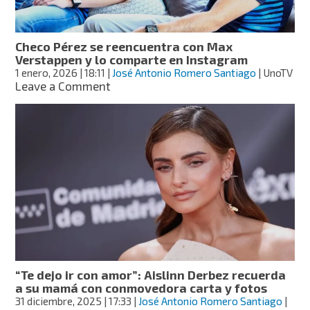
pasa
Año
Nuevo
Checo Pérez se reencuentra con Max
en
Verstappen y lo comparte en Instagram
el
1 enero, 2026
| 18:11
|
José Antonio Romero Santiago
| UnoTV
hospital
on
Leave a Comment
y
Checo
comparte
Pérez
selfi
se
reencuentra
con
Max
Verstappen
y
lo
comparte
en
Instagram
“Te dejo ir con amor”: Aislinn Derbez recuerda
a su mamá con conmovedora carta y fotos
31 diciembre, 2025
| 17:33
|
José Antonio Romero Santiago
|