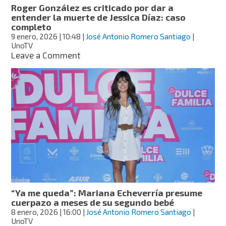
fue
Roger González es criticado por dar a
expuesta
entender la muerte de Jessica Díaz: caso
y
completo
qué
9 enero, 2026
| 10:48
|
José Antonio Romero Santiago
|
hacer
UnoTV
on
Leave a Comment
Roger
González
es
criticado
por
dar
a
entender
la
muerte
de
Jessica
Díaz:
“Ya me queda”: Mariana Echeverría presume
caso
cuerpazo a meses de su segundo bebé
completo
8 enero, 2026
| 16:00
|
José Antonio Romero Santiago
|
UnoTV