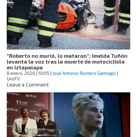
otras
creaciones
sorprendentes
en
el
CES
2026
“Roberto no murió, lo mataron”: Imelda Tuñón
levanta la voz tras la muerte de motociclista
en Iztapalapa
8 enero, 2026
| 10:05
|
José Antonio Romero Santiago
|
UnoTV
on
Leave a Comment
“Roberto
no
murió,
lo
mataron”:
Imelda
Tuñón
levanta