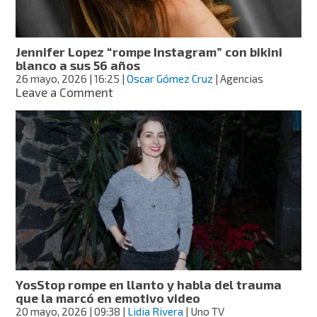
integración
en
Meta
Jennifer Lopez “rompe Instagram” con bikini
One
blanco a sus 56 años
26 mayo, 2026
| 16:25
|
Oscar Gómez Cruz
| Agencias
on
Leave a Comment
Jennifer
Lopez
“rompe
Instagram”
con
bikini
blanco
a
sus
56
años
YosStop rompe en llanto y habla del trauma
que la marcó en emotivo video
20 mayo, 2026
| 09:38
|
Lidia Rivera
| Uno TV