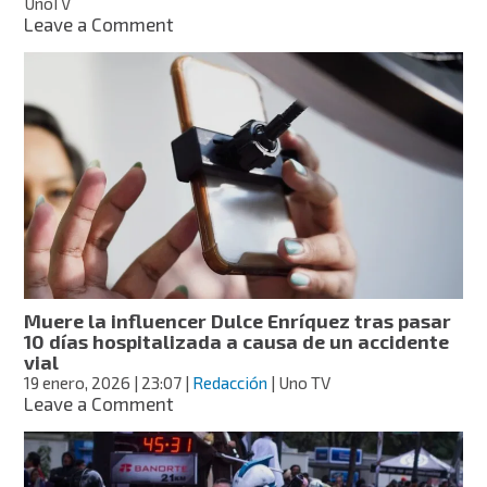
UnoTV
on
Leave a Comment
Andrea
Legarreta
defiende
su
relación
con
Luis
Carlos
Origel
tras
críticas,
lanza
sarcástica
Muere la influencer Dulce Enríquez tras pasar
respuesta
10 días hospitalizada a causa de un accidente
vial
19 enero, 2026
| 23:07
|
Redacción
| Uno TV
on
Leave a Comment
Muere
la
influencer