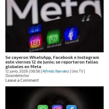
Lipa
revela
fotos
inéditas
de
su
boda
con
Callum
Turner:
primeras
imágenes
Se cayeron WhatsApp, Facebook e Instagram
de
este viernes 12 de junio; se reportaron fallas
su
globales en Meta
vestido
12 junio, 2026
| 08:58
|
Alfredo Narváez
| Uno TV |
de
Downdetector
novia
on
Leave a Comment
Se
cayeron
WhatsApp,
Facebook
e
Instagram