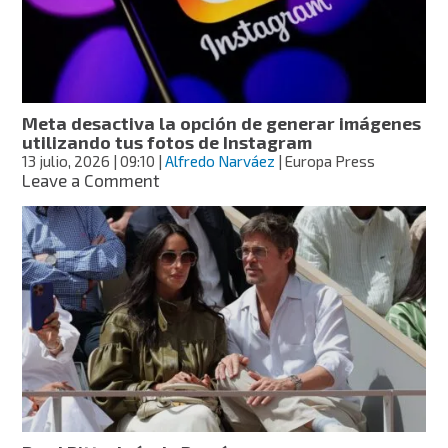
cirugía
estética;
Fiscalía
de
Sinaloa
investigará
Meta desactiva la opción de generar imágenes
utilizando tus fotos de Instagram
13 julio, 2026
| 09:10
|
Alfredo Narváez
| Europa Press
on
Leave a Comment
Meta
desactiva
la
opción
de
generar
imágenes
utilizando
tus
fotos
de
Instagram