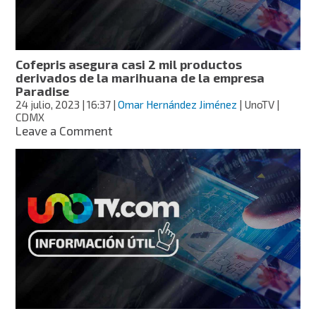
en
Grecia
Cofepris asegura casi 2 mil productos
derivados de la marihuana de la empresa
Paradise
24 julio, 2023
| 16:37
|
Omar Hernández Jiménez
| UnoTV |
CDMX
on
Leave a Comment
Cofepris
asegura
casi
2
mil
productos
derivados
de
la
marihuana
de
la
empresa