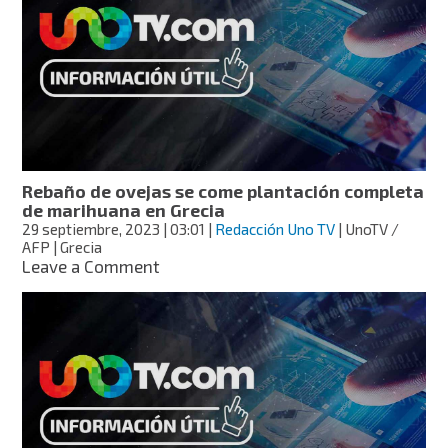
ha
cumplido
este
gobierno
Rebaño de ovejas se come plantación completa
de marihuana en Grecia
29 septiembre, 2023
| 03:01
|
Redacción Uno TV
| UnoTV /
AFP | Grecia
on
Leave a Comment
Rebaño
de
ovejas
se
come
plantación
completa
de
marihuana