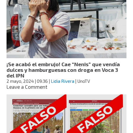
Summit
2024:
Cultura
profética
y
productos
alternativos
¡Se acabó el embrujo! Cae “Nenis” que vendía
dulces y hamburguesas con droga en Voca 3
del IPN
2 mayo, 2024
| 09:36
|
Lidia Rivera
| UnoTV
on
Leave a Comment
¡Se
acabó
el
embrujo!
Cae
“Nenis”
que