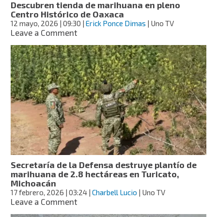
Descubren tienda de marihuana en pleno
Centro Histórico de Oaxaca
12 mayo, 2026
| 09:30
|
Erick Ponce Dimas
| Uno TV
on
Leave a Comment
Descubren
tienda
de
marihuana
en
pleno
Centro
Histórico
de
Oaxaca
Secretaría de la Defensa destruye plantío de
marihuana de 2.8 hectáreas en Turicato,
Michoacán
17 febrero, 2026
| 03:24
|
Charbell Lucio
| Uno TV
on
Leave a Comment
Secretaría