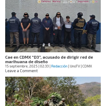
de
la
Defensa
destruye
plantío
de
marihuana
de
2.8
hectáreas
en
Turicato,
Cae en CDMX “D3”, acusado de dirigir red de
Michoacán
marihuana de diseño
15 septiembre, 2025
| 02:33
|
Redacción
| UnoTV | CDMX
on
Leave a Comment
Cae
en
CDMX
“D3”,
acusado
de
dirigir