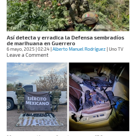
red
de
marihuana
de
diseño
Así detecta y erradica la Defensa sembradíos
de marihuana en Guerrero
6 mayo, 2025
| 02:24
|
Alberto Manuel Rodríguez
| Uno TV
on
Leave a Comment
Así
detecta
y
erradica
la
Defensa
sembradíos
de
marihuana
en
Guerrero