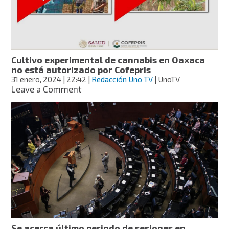
vendía
dulces
y
hamburguesas
con
droga
Cultivo experimental de cannabis en Oaxaca
en
no está autorizado por Cofepris
Voca
31 enero, 2024
| 22:42
|
Redacción Uno TV
| UnoTV
3
on
Leave a Comment
del
Cultivo
IPN
experimental
de
cannabis
en
Oaxaca
no
está
autorizado
por
Cofepris
Se acerca último periodo de sesiones en