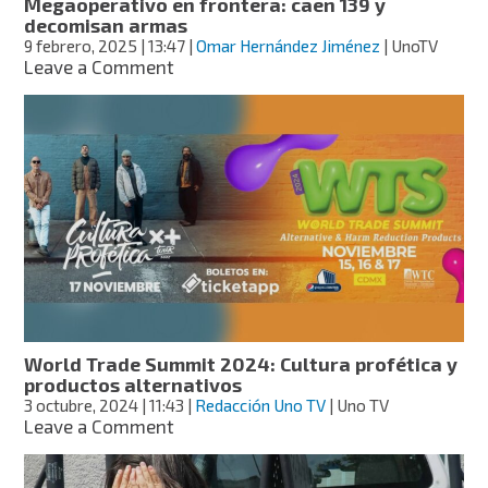
Megaoperativo en frontera: caen 139 y
decomisan armas
9 febrero, 2025
| 13:47
|
Omar Hernández Jiménez
| UnoTV
on
Leave a Comment
Megaoperativo
en
frontera:
caen
139
y
decomisan
armas
World Trade Summit 2024: Cultura profética y
productos alternativos
3 octubre, 2024
| 11:43
|
Redacción Uno TV
| Uno TV
on
Leave a Comment
World
Trade