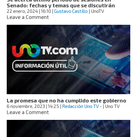
Senado: fechas y temas que se discutirán
22 enero, 2024
| 16:10
|
Gustavo Castillo
| UnoTV
on
Leave a Comment
Se
acerca
último
periodo
de
sesiones
en
Senado:
fechas
y
temas
que
se
La promesa que no ha cumplido este gobierno
discutirán
6 noviembre, 2023
| 14:25
|
Redacción Uno TV
-
| Uno TV
on
Leave a Comment
La
promesa
que
no