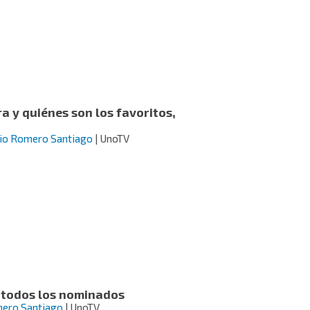
 y quiénes son los favoritos,
nio Romero Santiago
| UnoTV
 todos los nominados
mero Santiago
| UnoTV