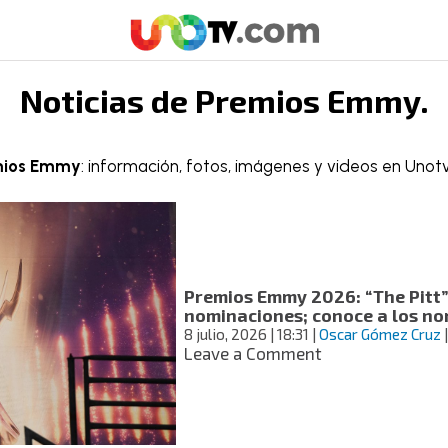
Noticias de
Premios Emmy
.
mios Emmy
: información, fotos, imágenes y videos en Unotv
Premios Emmy 2026: “The Pitt” 
nominaciones; conoce a los n
8 julio, 2026
| 18:31
|
Oscar Gómez Cruz
on
Leave a Comment
Premios
Emmy
2026:
“The