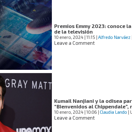
vivió
la
ceremonia
con
Premios Emmy 2023: conoce la 
todos
de la televisión
los
10 enero, 2024
| 11:15
|
Alfredo Narváez
ganadores
on
Leave a Comment
de
Premios
los
Emmy
Emmy
2023:
Awards
conoce
la
lista
de
nominados
a
Kumail Nanjiani y la odisea pa
lo
“Bienvenidos al Chippendale”,
mejor
10 enero, 2024
| 10:06
|
Claudia Lando
| 
de
on
Leave a Comment
la
Kumail
televisión
Nanjiani