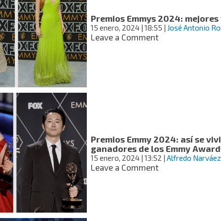
Premios
Emmy
Premios Emmys 2024: mejores v
2024
15 enero, 2024
| 18:55
|
José Antonio R
on
Leave a Comment
Premios
Emmys
2024:
mejores
vestidos
de
la
alfombra
roja
Premios Emmy 2024: así se vivi
ganadores de los Emmy Award
15 enero, 2024
| 13:52
|
Alfredo Narváez
on
Leave a Comment
Premios
Emmy
2024:
así
se