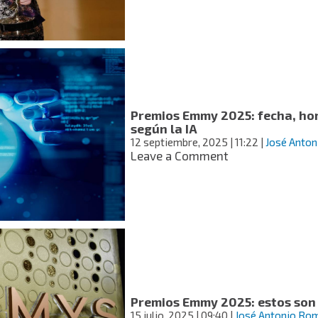
contundente
Palestina
mensaje
de
Hannah
Einbinder
en
los
Emmy
Premios Emmy 2025: fecha, hora
2025;
según la IA
se
12 septiembre, 2025
| 11:22
|
José Anto
pronuncia
on
Leave a Comment
contra
Premios
el
Emmy
ICE
2025:
y
fecha,
a
hora
favor
y
de
quiénes
Palestina
son
los
favoritos,
Premios Emmy 2025: estos son
según
15 julio, 2025
| 09:40
|
José Antonio Ro