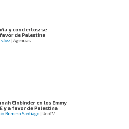
ña y conciertos: se
favor de Palestina
rváez
| Agencias
nnah Einbinder en los Emmy
E y a favor de Palestina
s
nio Romero Santiago
| UnoTV