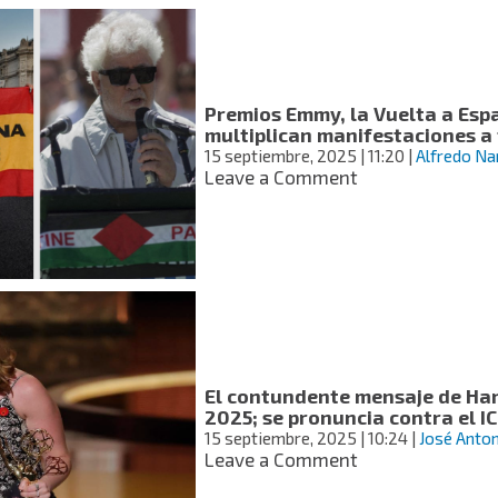
Pitt”
y
“Hacks”
lideran
las
Premios Emmy, la Vuelta a Espa
nominaciones;
multiplican manifestaciones a 
conoce
15 septiembre, 2025
| 11:20
|
Alfredo Na
a
on
Leave a Comment
los
Premios
nominados
Emmy,
la
Vuelta
a
España
y
conciertos:
se
El contundente mensaje de Ha
multiplican
2025; se pronuncia contra el IC
manifestacione
15 septiembre, 2025
| 10:24
|
José Anto
a
on
Leave a Comment
favor
El
de