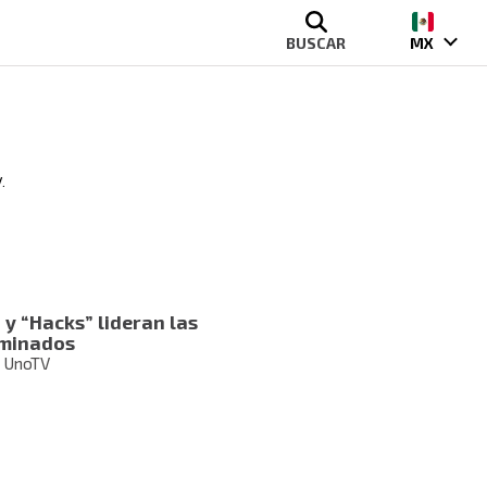
BUSCAR
MX
.
y “Hacks” lideran las
ominados
| UnoTV