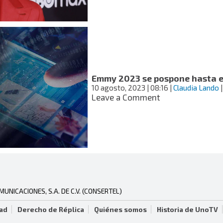
y
la
odisea
para
superar
a
su
personaje
Emmy 2023 se pospone hasta e
de
10 agosto, 2023
| 08:16
|
Claudia Lando
|
“Bienvenidos
on
Leave a Comment
al
Emmy
Chippendale”,
2023
nominada
se
al
pospone
Emmy
hasta
enero
por
huelga
de
NICACIONES, S.A. DE C.V. (CONSERTEL)
actores
dad
Derecho de Réplica
Quiénes somos
Historia de UnoTV