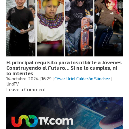
Banco
del
Bienestar
pide
hacer
este
importante
trámite
para
seguir
cobrando
El principal requisito para inscribirte a Jóvenes
pensión
Construyendo el Futuro… Si no lo cumples, ni
y
lo intentes
beca
14 octubre, 2024
| 16:29
|
César Uriel Calderón Sánchez
|
UnoTV
on
Leave a Comment
El
principal
requisito
para
inscribirte
a