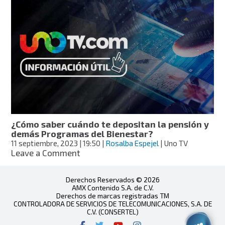
con
los
pagos
dobles!
Tips
para
retirar
tu
dinero
de
la
pensión
¿Cómo saber cuándo te depositan la pensión y
de
demás Programas del Bienestar?
manera
11 septiembre, 2023
| 19:50
|
Rosalba Espejel
| Uno TV
segura
on
Leave a Comment
¿Cómo
saber
Derechos Reservados © 2026
cuándo
AMX Contenido S.A. de C.V.
te
Derechos de marcas registradas TM
depositan
CONTROLADORA DE SERVICIOS DE TELECOMUNICACIONES, S.A. DE
la
C.V. (CONSERTEL)
pensión