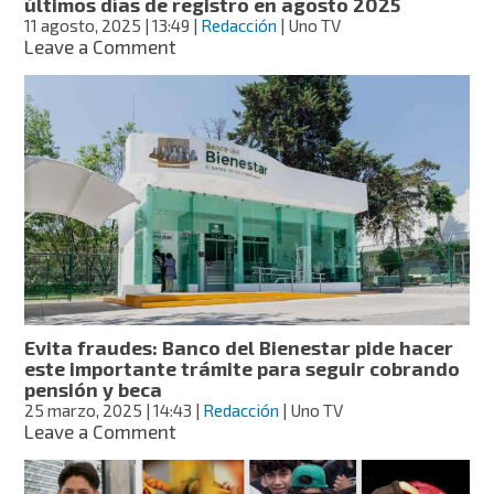
últimos días de registro en agosto 2025
11 agosto, 2025
| 13:49
|
Redacción
| Uno TV
on
Leave a Comment
Apoyo
por
desempleo
Bienestar
Edomex:
últimos
días
de
registro
en
agosto
2025
Evita fraudes: Banco del Bienestar pide hacer
este importante trámite para seguir cobrando
pensión y beca
25 marzo, 2025
| 14:43
|
Redacción
| Uno TV
on
Leave a Comment
Evita
fraudes: