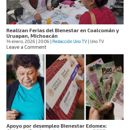
tarjetas
en
Morelos?
Realizan Ferias del Bienestar en Coalcomán y
Uruapan, Michoacán
14 enero, 2026
| 20:06
|
Redacción Uno TV
| Uno TV
on
Leave a Comment
Realizan
Ferias
del
Bienestar
en
Coalcomán
y
Uruapan,
Michoacán
Apoyo por desempleo Bienestar Edomex: