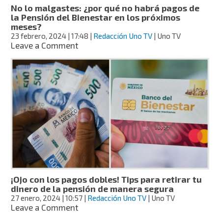
No lo malgastes: ¿por qué no habrá pagos de
la Pensión del Bienestar en los próximos
meses?
23 febrero, 2024
| 17:48
|
Redacción Uno TV
| Uno TV
on
Leave a Comment
No
lo
malgastes:
¿por
qué
no
habrá
pagos
de
la
Pensión
del
Bienestar
¡Ojo con los pagos dobles! Tips para retirar tu
en
dinero de la pensión de manera segura
los
27 enero, 2024
| 10:57
|
Redacción Uno TV
| Uno TV
próximos
on
Leave a Comment
meses?
¡Ojo