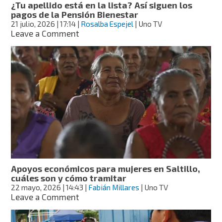
¿Tu apellido está en la lista? Así siguen los
pagos de la Pensión Bienestar
21 julio, 2026
| 17:14
|
Rosalba Espejel
| Uno TV
on
Leave a Comment
¿Tu
apellido
está
en
la
lista?
Así
siguen
los
pagos
de
la
Pensión
Apoyos económicos para mujeres en Saltillo,
Bienestar
cuáles son y cómo tramitar
22 mayo, 2026
| 14:43
|
Fabián Millares
| Uno TV
on
Leave a Comment
Apoyos
económicos