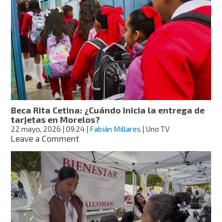
para
mujeres
en
Saltillo,
cuáles
son
y
cómo
tramitar
Beca Rita Cetina: ¿Cuándo inicia la entrega de
tarjetas en Morelos?
22 mayo, 2026
| 09:24
|
Fabián Millares
| Uno TV
on
Leave a Comment
Beca
Rita
Cetina:
¿Cuándo
inicia
la
entrega
de