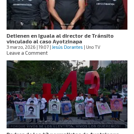
caso
Ayotzinapa
Detienen en Iguala al director de Tránsito
vinculado al caso Ayotzinapa
3 marzo, 2026
| 19:07
|
Jesús Dorantes
| Uno TV
on
Leave a Comment
Detienen
en
Iguala
al
director
de
Tránsito
vinculado
al
caso
Ayotzinapa