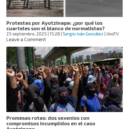
Ayotzinapa
Protestas por Ayotzinapa: ¿por qué los
cuarteles son el blanco de normalistas?
25 septiembre, 2025
| 15:28
|
Sergio Iván González
| UnoTV
on
Leave a Comment
Protestas
por
Ayotzinapa:
¿por
qué
los
cuarteles
son
el
blanco
de
normalistas?
Promesas rotas: dos sexenios con
compromisos incumplidos en el caso
Ayotzinapa