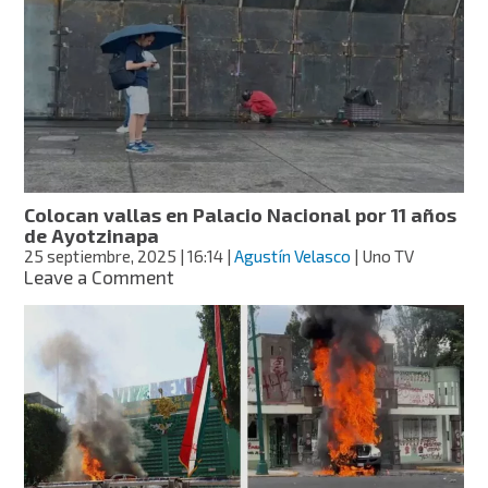
43
normalistas
de
Ayotzinapa
y
qué
ocurrió
con
ellos?
Colocan vallas en Palacio Nacional por 11 años
de Ayotzinapa
25 septiembre, 2025
| 16:14
|
Agustín Velasco
| Uno TV
on
Leave a Comment
Colocan
vallas
en
Palacio
Nacional
por
11
años
de