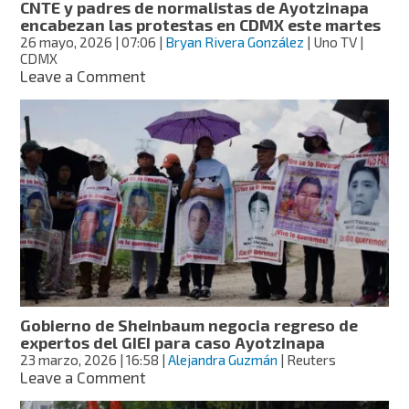
CNTE y padres de normalistas de Ayotzinapa
encabezan las protestas en CDMX este martes
26 mayo, 2026
| 07:06
|
Bryan Rivera González
| Uno TV |
CDMX
on
Leave a Comment
CNTE
y
padres
de
normalistas
de
Ayotzinapa
encabezan
las
protestas
en
CDMX
este
Gobierno de Sheinbaum negocia regreso de
martes
expertos del GIEI para caso Ayotzinapa
23 marzo, 2026
| 16:58
|
Alejandra Guzmán
| Reuters
on
Leave a Comment
Gobierno