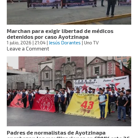
Comisión
de
la
Verdad
Marchan para exigir libertad de médicos
detenidos por caso Ayotzinapa
1 julio, 2026
| 21:04
|
Jesús Dorantes
| Uno TV
on
Leave a Comment
Marchan
para
exigir
libertad
de
médicos
detenidos
por
caso
Ayotzinapa
Padres de normalistas de Ayotzinapa