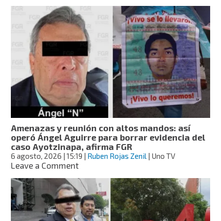
Ángel
Aguirre
ingresa
al
penal
del
Altiplano
tras
ser
detenido
por
caso
Ayotzinapa;
Amenazas y reunión con altos mandos: así
lo
operó Ángel Aguirre para borrar evidencia del
acusan
caso Ayotzinapa, afirma FGR
de
6 agosto, 2026
| 15:19
|
Ruben Rojas Zenil
| Uno TV
borrar
on
Leave a Comment
videos
Amenazas
y
reunión
con
altos