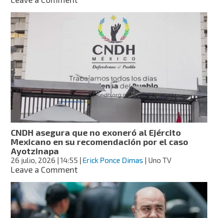
Padres
de
los
43
de
Ayotzinapa
piden
a
la
SCJN
frenar
nueva
Comisión
CNDH asegura que no exoneró al Ejército
de
Mexicano en su recomendación por el caso
la
Ayotzinapa
Verdad
26 julio, 2026
| 14:55
|
Erick Ponce Dimas
| Uno TV
on
Leave a Comment
CNDH
asegura
que
no
exoneró