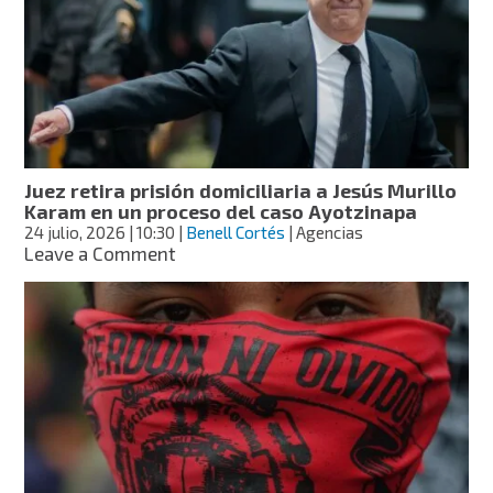
al
Ejército
Mexicano
en
su
recomendación
por
el
Juez retira prisión domiciliaria a Jesús Murillo
caso
Karam en un proceso del caso Ayotzinapa
Ayotzinapa
24 julio, 2026
| 10:30
|
Benell Cortés
| Agencias
on
Leave a Comment
Juez
retira
prisión
domiciliaria
a
Jesús
Murillo
Karam
en
un