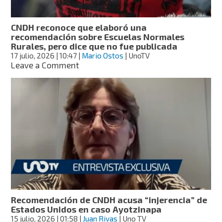
proceso
del
caso
CNDH reconoce que elaboró una
Ayotzinapa
recomendación sobre Escuelas Normales
Rurales, pero dice que no fue publicada
17 julio, 2026
| 10:47
|
Mario Ostos
| UnoTV
on
Leave a Comment
CNDH
reconoce
que
elaboró
una
recomendación
sobre
Escuelas
Normales
Rurales,
pero
dice
que
Recomendación de CNDH acusa “injerencia” de
no
Estados Unidos en caso Ayotzinapa
fue
15 julio, 2026
| 01:58
|
Juan Rivas
| Uno TV