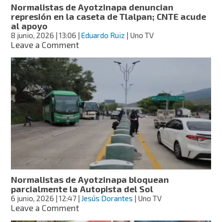
Normalistas de Ayotzinapa denuncian
protestas
represión en la caseta de Tlalpan; CNTE acude
al apoyo
8 junio, 2026
| 13:06
|
Eduardo Ruiz
| Uno TV
on
Leave a Comment
Normalistas
de
Ayotzinapa
denuncian
represión
en
la
caseta
de
Tlalpan;
CNTE
acude
al
Normalistas de Ayotzinapa bloquean
apoyo
parcialmente la Autopista del Sol
6 junio, 2026
| 12:47
|
Jesús Dorantes
| Uno TV
on
Leave a Comment
Normalistas