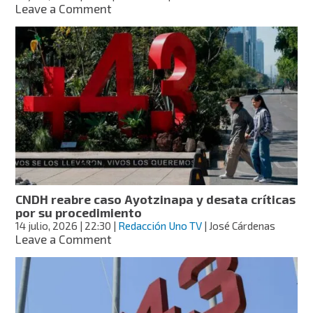
publicada
on
Leave a Comment
Recomendación
de
CNDH
acusa
“injerencia”
de
Estados
Unidos
en
caso
Ayotzinapa
CNDH reabre caso Ayotzinapa y desata críticas
por su procedimiento
14 julio, 2026
| 22:30
|
Redacción Uno TV
| José Cárdenas
on
Leave a Comment
CNDH
reabre
caso
Ayotzinapa
y