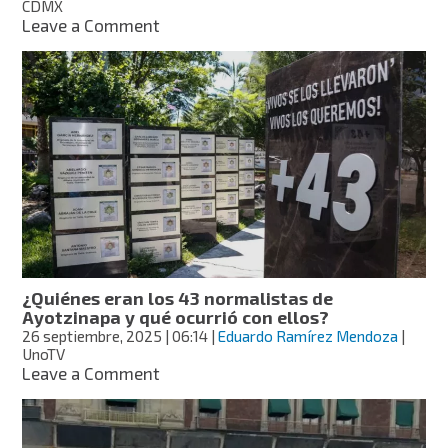
CDMX
on
Leave a Comment
Marcha
por
Ayotzinapa
en
CDMX:
horario,
ruta,
cierres
y
alternativas
viales
¿Quiénes eran los 43 normalistas de
Ayotzinapa y qué ocurrió con ellos?
26 septiembre, 2025
| 06:14
|
Eduardo Ramírez Mendoza
|
UnoTV
on
Leave a Comment
¿Quiénes
eran
los