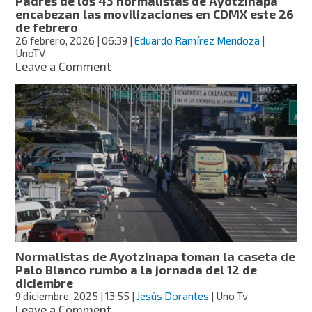
Padres de los 43 normalistas de Ayotzinapa
encabezan las movilizaciones en CDMX este 26
de febrero
26 febrero, 2026
| 06:39
|
Eduardo Ramírez Mendoza
|
UnoTV
on
Leave a Comment
Padres
de
los
43
normalistas
de
Ayotzinapa
encabezan
las
movilizaciones
en
CDMX
este
Normalistas de Ayotzinapa toman la caseta de
26
Palo Blanco rumbo a la jornada del 12 de
de
diciembre
febrero
9 diciembre, 2025
| 13:55
|
Jesús Dorantes
| Uno Tv
on
Leave a Comment