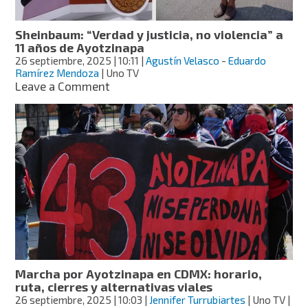
hoy
en
Sheinbaum: “Verdad y justicia, no violencia” a
CDMX
11 años de Ayotzinapa
26 septiembre, 2025
| 10:11
|
Agustín Velasco
-
Eduardo
Ramírez Mendoza
| Uno TV
on
Leave a Comment
Sheinbaum:
“Verdad
y
justicia,
no
violencia”
a
11
años
de
Ayotzinapa
Marcha por Ayotzinapa en CDMX: horario,
ruta, cierres y alternativas viales
26 septiembre, 2025
| 10:03
|
Jennifer Turrubiartes
| Uno TV |