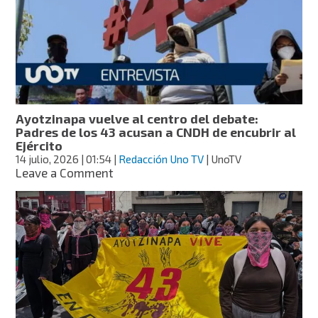
desata
críticas
por
su
procedimiento
Ayotzinapa vuelve al centro del debate:
Padres de los 43 acusan a CNDH de encubrir al
Ejército
14 julio, 2026
| 01:54
|
Redacción Uno TV
| UnoTV
on
Leave a Comment
Ayotzinapa
vuelve
al
centro
del
debate:
Padres
de
los
43