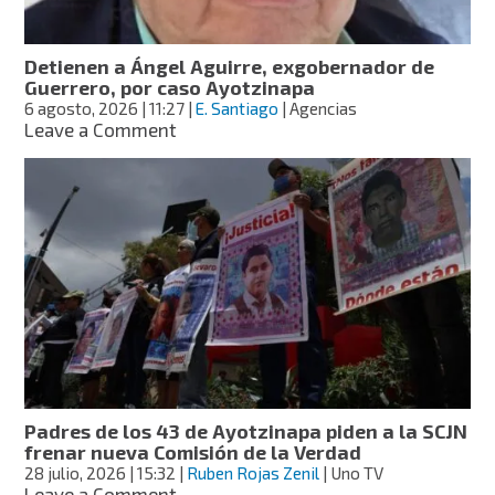
por
el
caso
Detienen a Ángel Aguirre, exgobernador de
Ayotzinapa?
Guerrero, por caso Ayotzinapa
6 agosto, 2026
| 11:27
|
E. Santiago
| Agencias
on
Leave a Comment
Detienen
a
Ángel
Aguirre,
exgobernador
de
Guerrero,
por
caso
Ayotzinapa
Padres de los 43 de Ayotzinapa piden a la SCJN
frenar nueva Comisión de la Verdad
28 julio, 2026
| 15:32
|
Ruben Rojas Zenil
| Uno TV
on
Leave a Comment