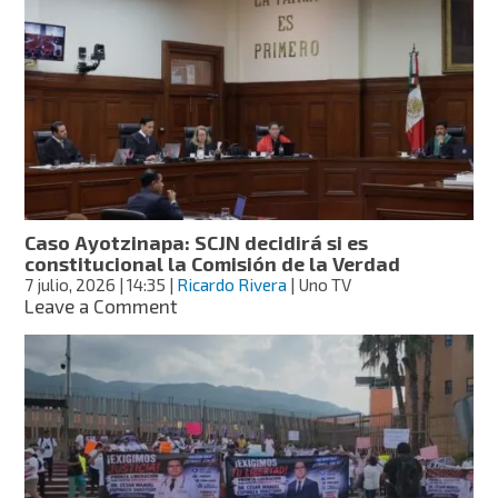
CNDH
documenta
uso
excesivo
de
la
fuerza,
tortura
y
desaparición
forzada
Caso Ayotzinapa: SCJN decidirá si es
constitucional la Comisión de la Verdad
7 julio, 2026
| 14:35
|
Ricardo Rivera
| Uno TV
on
Leave a Comment
Caso
Ayotzinapa:
SCJN
decidirá
si
es
constitucional
la