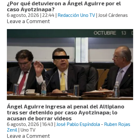
¿Por qué detuvieron a Ángel Aguirre por el
caso Ayotzinapa?
6 agosto, 2026
| 22:44
|
Redacción Uno TV
| José Cárdenas
on
Leave a Comment
¿Por
qué
detuvieron
a
Ángel
Aguirre
por
el
caso
Ayotzinapa?
Ángel Aguirre ingresa al penal del Altiplano
tras ser detenido por caso Ayotzinapa; lo
acusan de borrar videos
6 agosto, 2026
| 16:43
|
José Pablo Espíndola
-
Ruben Rojas
Zenil
| Uno TV
on
Leave a Comment