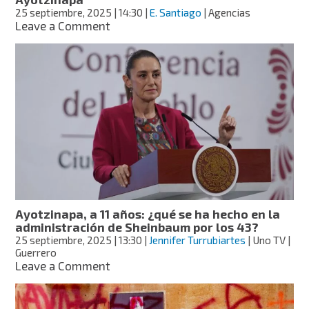
25 septiembre, 2025
| 14:30
|
E. Santiago
| Agencias
on
Leave a Comment
Promesas
rotas:
dos
sexenios
con
compromisos
incumplidos
en
el
caso
Ayotzinapa
Ayotzinapa, a 11 años: ¿qué se ha hecho en la
administración de Sheinbaum por los 43?
25 septiembre, 2025
| 13:30
|
Jennifer Turrubiartes
| Uno TV |
Guerrero
on
Leave a Comment
Ayotzinapa,
a
11