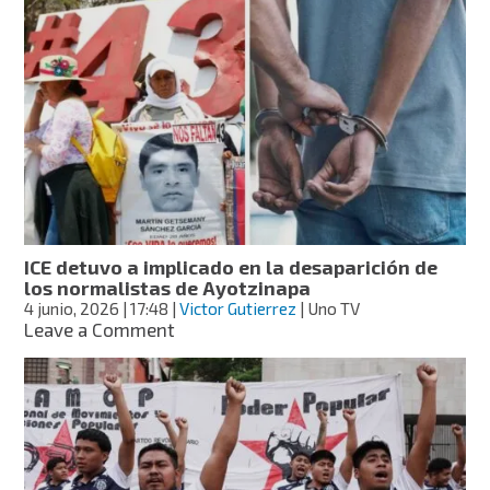
de
Ayotzinapa
bloquean
parcialmente
la
Autopista
del
Sol
ICE detuvo a implicado en la desaparición de
los normalistas de Ayotzinapa
4 junio, 2026
| 17:48
|
Victor Gutierrez
| Uno TV
on
Leave a Comment
ICE
detuvo
a
implicado
en
la
desaparición