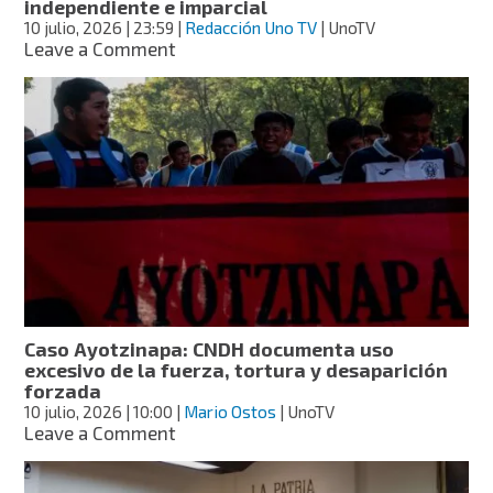
independiente e imparcial
10 julio, 2026
| 23:59
|
Redacción Uno TV
| UnoTV
on
Leave a Comment
Ayotzinapa:
CNDH
es
un
brazo
político;
no
ofrece
garantías
de
una
investigación
independiente
Caso Ayotzinapa: CNDH documenta uso
e
excesivo de la fuerza, tortura y desaparición
imparcial
forzada
10 julio, 2026
| 10:00
|
Mario Ostos
| UnoTV
on
Leave a Comment
Caso
Ayotzinapa: