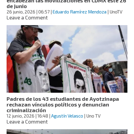
encabezan las movilizaciones en CDMX este 26
de junio
26 junio, 2026
| 06:57
|
Eduardo Ramírez Mendoza
| UnoTV
on
Leave a Comment
Padres
de
normalistas
de
Ayotzinapa
encabezan
las
movilizaciones
en
CDMX
este
26
de
Padres de los 43 estudiantes de Ayotzinapa
junio
rechazan vínculos políticos y denuncian
criminalización
12 junio, 2026
| 16:48
|
Agustín Velasco
| Uno TV
on
Leave a Comment
Padres
de