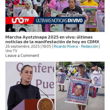
atacado
al
cierre
de
protestas
por
los
Marcha Ayotzinapa 2025 en vivo: últimas
43
noticias de la manifestación de hoy en CDMX
desaparecidos
26 septiembre, 2025
| 18:05
|
Ricardo Rivera
-
Redacción
|
Uno TV
on
Leave a Comment
Marcha
Ayotzinapa
2025
en
vivo:
últimas
noticias
de
la
manifestación
de