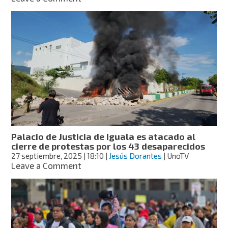
Normalistas
de
Ayotzinapa
toman
la
caseta
de
Palo
Blanco
rumbo
a
la
jornada
Palacio de Justicia de Iguala es atacado al
del
cierre de protestas por los 43 desaparecidos
12
27 septiembre, 2025
| 18:10
|
Jesús Dorantes
| UnoTV
de
on
Leave a Comment
diciembre
Palacio
de
Justicia
de
Iguala
es