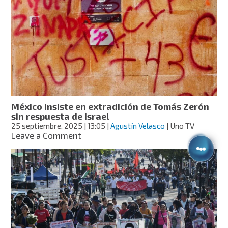
años:
¿qué
se
ha
hecho
en
la
administración
de
Sheinbaum
México insiste en extradición de Tomás Zerón
por
sin respuesta de Israel
los
25 septiembre, 2025
| 13:05
|
Agustín Velasco
| Uno TV
43?
on
Leave a Comment
México
insiste
en
extradición
de
Tomás
Zerón
sin
respuesta