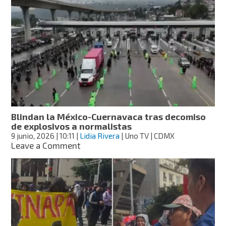
los
43
estudiantes
de
Ayotzinapa
rechazan
vínculos
políticos
y
denuncian
criminalización
Blindan la México-Cuernavaca tras decomiso
de explosivos a normalistas
9 junio, 2026
| 10:11
|
Lidia Rivera
| Uno TV | CDMX
on
Leave a Comment
Blindan
la
México-
Cuernavaca
tras
decomiso
de
explosivos