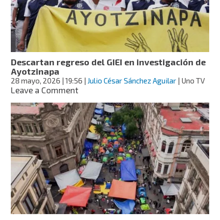
de
los
normalistas
de
Ayotzinapa
Descartan regreso del GIEI en investigación de
Ayotzinapa
28 mayo, 2026
| 19:56
|
Julio César Sánchez Aguilar
| Uno TV
on
Leave a Comment
Descartan
regreso
del
GIEI
en
investigación
de
Ayotzinapa