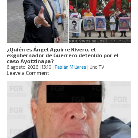
mandos:
así
operó
Ángel
Aguirre
para
borrar
evidencia
¿Quién es Ángel Aguirre Rivero, el
del
exgobernador de Guerrero detenido por el
caso
caso Ayotzinapa?
Ayotzinapa,
6 agosto, 2026
| 13:10
|
Fabián Millares
| Uno TV
afirma
on
Leave a Comment
FGR
¿Quién
es
Ángel
Aguirre
Rivero,
el
exgobernador
de
Guerrero
detenido