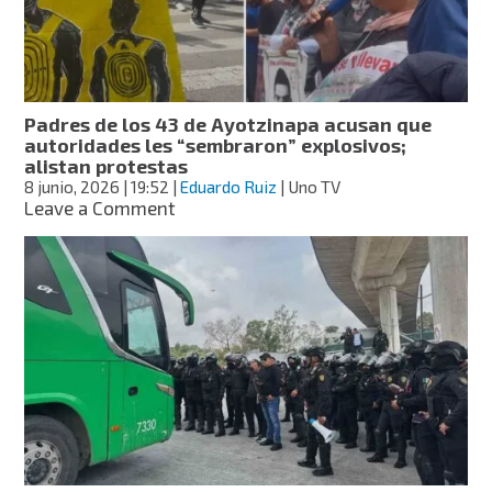
a
normalistas
Padres de los 43 de Ayotzinapa acusan que
autoridades les “sembraron” explosivos;
alistan protestas
8 junio, 2026
| 19:52
|
Eduardo Ruiz
| Uno TV
on
Leave a Comment
Padres
de
los
43
de
Ayotzinapa
acusan
que
autoridades
les
“sembraron”
explosivos;
alistan