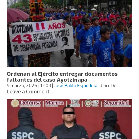
de
Sheinbaum
negocia
regreso
de
expertos
del
GIEI
para
caso
Ayotzinapa
Ordenan al Ejército entregar documentos
faltantes del caso Ayotzinapa
4 marzo, 2026
| 13:03
|
José Pablo Espíndola
| Uno TV
on
Leave a Comment
Ordenan
al
Ejército
entregar
documentos
faltantes
del