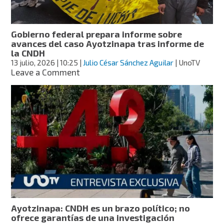
acusan
a
CNDH
Gobierno federal prepara informe sobre
de
avances del caso Ayotzinapa tras informe de
encubrir
la CNDH
al
13 julio, 2026
| 10:25
|
Julio César Sánchez Aguilar
| UnoTV
Ejército
on
Leave a Comment
Gobierno
federal
prepara
informe
sobre
avances
del
caso
Ayotzinapa
tras
informe
de
la
Ayotzinapa: CNDH es un brazo político; no
CNDH
ofrece garantías de una investigación