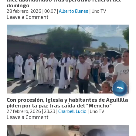
domingo
28 febrero, 2026
| 00:07
|
Alberto Elenes
| Uno TV
on
Leave a Comment
Inmueble
atribuido
al
“Mencho”
en
Tapalpa
luce
abandonado
tras
operativo
federal
del
domingo
Con procesión, Iglesia y habitantes de Aguililla
piden por la paz tras caída del “Mencho”
27 febrero, 2026
| 23:23
|
Charbell Lucio
| Uno TV
on
Leave a Comment
Con
procesión,
Iglesia