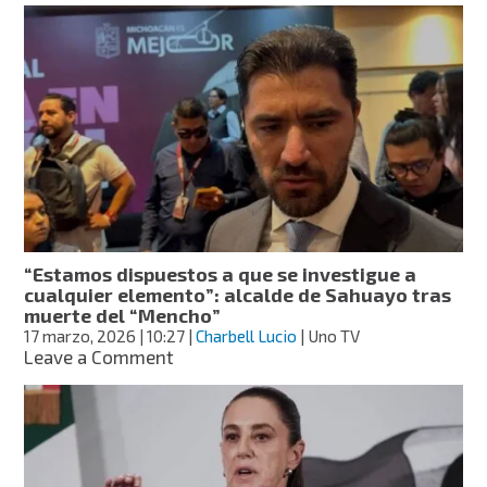
violencia
el
abatimiento
del
“Mencho”,
experto
advierte
una
nueva
generación
del
narco
“Estamos dispuestos a que se investigue a
cualquier elemento”: alcalde de Sahuayo tras
muerte del “Mencho”
17 marzo, 2026
| 10:27
|
Charbell Lucio
| Uno TV
on
Leave a Comment
“Estamos
dispuestos
a
que
se
investigue