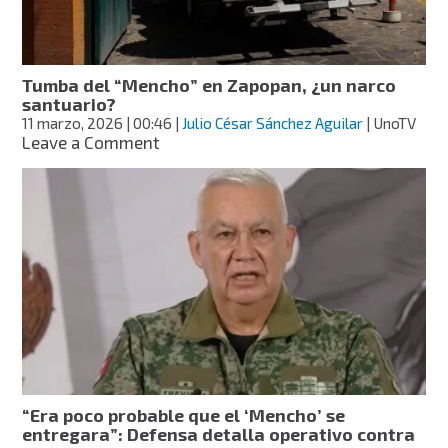
“Señor
de
los
Gallos”
Tumba del “Mencho” en Zapopan, ¿un narco
santuario?
11 marzo, 2026
| 00:46
|
Julio César Sánchez Aguilar
| UnoTV
on
Leave a Comment
Tumba
del
“Mencho”
en
Zapopan,
¿un
narco
santuario?
“Era poco probable que el ‘Mencho’ se
entregara”: Defensa detalla operativo contra