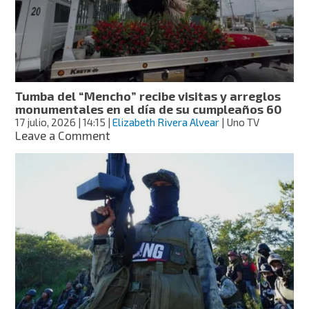
“Mencho”
en
Tijuana
Tumba del “Mencho” recibe visitas y arreglos
monumentales en el día de su cumpleaños 60
17 julio, 2026
| 14:15
|
Elizabeth Rivera Alvear
| Uno TV
on
Leave a Comment
Tumba
del
“Mencho”
recibe
visitas
y
arreglos
monumentales
en
el
día
de