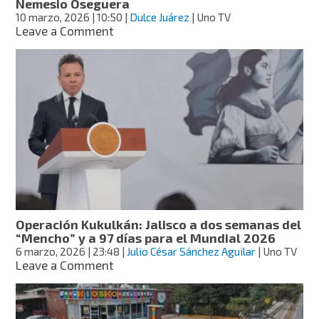
Nemesio Oseguera
10 marzo, 2026
| 10:50
|
Dulce Juárez
| Uno TV
on
Leave a Comment
“Era
poco
probable
que
el
‘Mencho’
se
entregara”:
Defensa
detalla
operativo
contra
Nemesio
Operación Kukulkán: Jalisco a dos semanas del
Oseguera
“Mencho” y a 97 días para el Mundial 2026
6 marzo, 2026
| 23:48
|
Julio César Sánchez Aguilar
| Uno TV
on
Leave a Comment
Operación
Kukulkán:
Jalisco