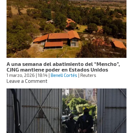
custodian
funeraria
y
cementerio
privados
en
Guadalajara
por
presunto
funeral
del
A una semana del abatimiento del “Mencho”,
“Mencho”
CJNG mantiene poder en Estados Unidos
1 marzo, 2026
| 18:14
|
Benell Cortés
| Reuters
on
Leave a Comment
A
una
semana
del
abatimiento
del
“Mencho”,
CJNG