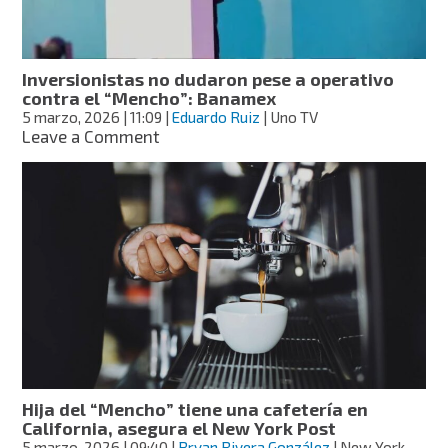
violencia
por
abatimiento
del
Inversionistas no dudaron pese a operativo
“Mencho”:
contra el “Mencho”: Banamex
AMIS
5 marzo, 2026
| 11:09
|
Eduardo Ruiz
| Uno TV
on
Leave a Comment
Inversionistas
no
dudaron
pese
a
operativo
contra
el
“Mencho”:
Banamex
Hija del “Mencho” tiene una cafetería en
California, asegura el New York Post
5 marzo, 2026
| 09:40
|
Bryan Rivera González
| New York