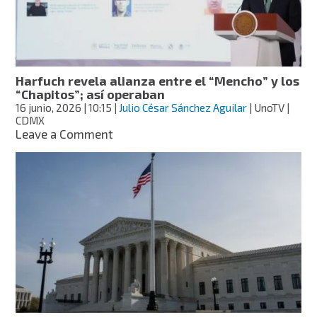
vehículos
durante
la
caída
del
“Mencho”
Harfuch revela alianza entre el “Mencho” y los
“Chapitos”; así operaban
16 junio, 2026
| 10:15
|
Julio César Sánchez Aguilar
| UnoTV |
CDMX
on
Leave a Comment
Harfuch
revela
alianza
entre
el
“Mencho”
y
los
“Chapitos”;
así
operaban