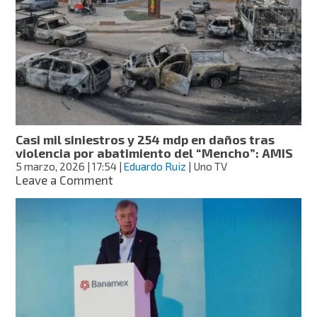
a
dos
semanas
del
“Mencho”
y
a
97
días
para
Casi mil siniestros y 254 mdp en daños tras
el
violencia por abatimiento del “Mencho”: AMIS
Mundial
5 marzo, 2026
| 17:54
|
Eduardo Ruiz
| Uno TV
2026
on
Leave a Comment
Casi
mil
siniestros
y
254
mdp
en
daños
tras