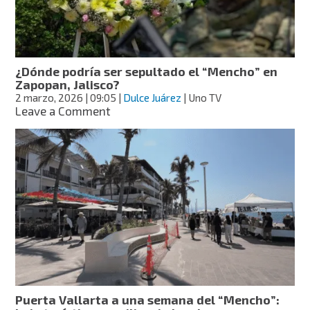
del
“Mencho”
en
Michoacán
¿Dónde podría ser sepultado el “Mencho” en
Zapopan, Jalisco?
2 marzo, 2026
| 09:05
|
Dulce Juárez
| Uno TV
on
Leave a Comment
¿Dónde
podría
ser
sepultado
el
“Mencho”
en
Zapopan,
Jalisco?
Puerta Vallarta a una semana del “Mencho”: