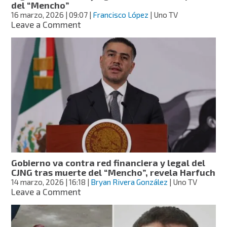
del “Mencho”
16 marzo, 2026
| 09:07
|
Francisco López
| Uno TV
on
Leave a Comment
Detienen
en
Tlajomulco
a
“Pepe”,
operador
logístico
del
CJNG
y
figura
clave
en
Gobierno va contra red financiera y legal del
la
CJNG tras muerte del “Mencho”, revela Harfuch
captura
14 marzo, 2026
| 16:18
|
Bryan Rivera González
| Uno TV
del
on
Leave a Comment
“Mencho”
Gobierno
va
contra