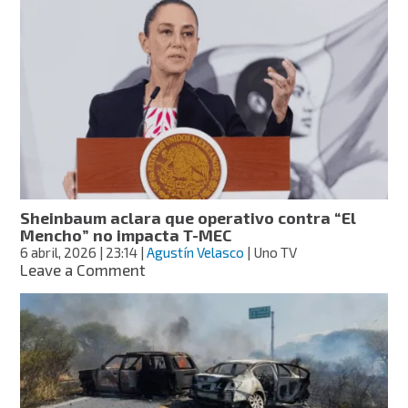
presencia
de
“halcones”
en
tumba
del
“Mencho”
en
Zapopan;
no
habrá
operativo
Sheinbaum aclara que operativo contra “El
Mencho” no impacta T-MEC
6 abril, 2026
| 23:14
|
Agustín Velasco
| Uno TV
on
Leave a Comment
Sheinbaum
aclara
que
operativo
contra
“El
Mencho”