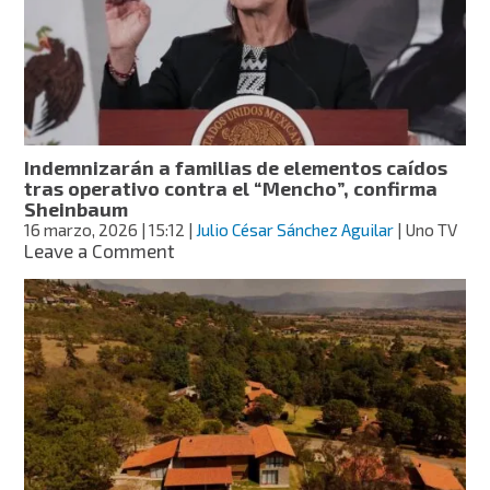
a
cualquier
elemento”:
alcalde
de
Sahuayo
tras
Indemnizarán a familias de elementos caídos
muerte
tras operativo contra el “Mencho”, confirma
del
Sheinbaum
“Mencho”
16 marzo, 2026
| 15:12
|
Julio César Sánchez Aguilar
| Uno TV
on
Leave a Comment
Indemnizarán
a
familias
de
elementos
caídos
tras
operativo
contra
el
“Mencho”,