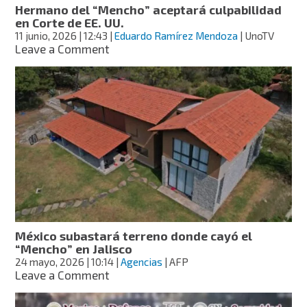
Hermano del “Mencho” aceptará culpabilidad
en Corte de EE. UU.
11 junio, 2026
| 12:43
|
Eduardo Ramírez Mendoza
| UnoTV
on
Leave a Comment
Hermano
del
“Mencho”
aceptará
culpabilidad
en
Corte
de
EE.
UU.
México subastará terreno donde cayó el
“Mencho” en Jalisco
24 mayo, 2026
| 10:14
|
Agencias
| AFP
on
Leave a Comment
México
subastará