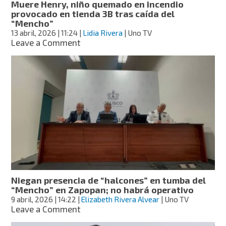
Muere Henry, niño quemado en incendio
operaciones
provocado en tienda 3B tras caída del
del
“Mencho”
CJNG
13 abril, 2026
| 11:24
|
Lidia Rivera
| Uno TV
on
Leave a Comment
Muere
Henry,
niño
quemado
en
incendio
provocado
en
tienda
3B
tras
caída
del
Niegan presencia de “halcones” en tumba del
“Mencho”
“Mencho” en Zapopan; no habrá operativo
9 abril, 2026
| 14:22
|
Elizabeth Rivera Alvear
| Uno TV
on
Leave a Comment
Niegan