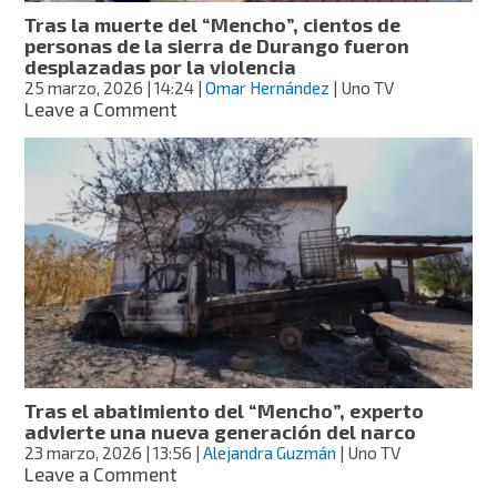
mil
Tras la muerte del “Mencho”, cientos de
denuncias
personas de la sierra de Durango fueron
por
desplazadas por la violencia
automóviles
25 marzo, 2026
| 14:24
|
Omar Hernández
| Uno TV
dañados
on
Leave a Comment
en
Tras
Jalisco
la
muerte
del
“Mencho”,
cientos
de
personas
de
la
sierra
de
Durango
Tras el abatimiento del “Mencho”, experto
fueron
advierte una nueva generación del narco
desplazadas
23 marzo, 2026
| 13:56
|
Alejandra Guzmán
| Uno TV
por
on
Leave a Comment
la
Tras