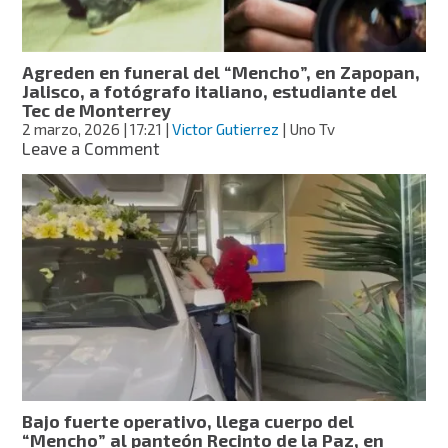
exlíder
del
CJNG
Agreden en funeral del “Mencho”, en Zapopan,
Jalisco, a fotógrafo italiano, estudiante del
Tec de Monterrey
2 marzo, 2026
| 17:21
|
Victor Gutierrez
| Uno Tv
on
Leave a Comment
Agreden
en
funeral
del
“Mencho”,
en
Zapopan,
Jalisco,
a
fotógrafo
italiano,
estudiante
del
Bajo fuerte operativo, llega cuerpo del
Tec
“Mencho” al panteón Recinto de la Paz, en
de