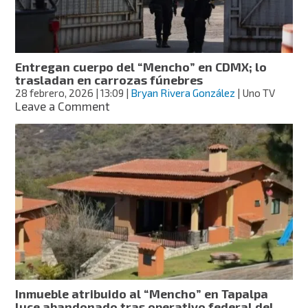
mantiene
poder
en
Estados
Unidos
Entregan cuerpo del “Mencho” en CDMX; lo
trasladan en carrozas fúnebres
28 febrero, 2026
| 13:09
|
Bryan Rivera González
| Uno TV
on
Leave a Comment
Entregan
cuerpo
del
“Mencho”
en
CDMX;
lo
trasladan
en
carrozas
fúnebres
Inmueble atribuido al “Mencho” en Tapalpa
luce abandonado tras operativo federal del