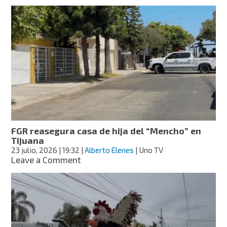
Difunden
presunta
foto
inédita
del
“Mencho”,
líder
del
CJNG
FGR reasegura casa de hija del “Mencho” en
Tijuana
23 julio, 2026
| 19:32
|
Alberto Elenes
| Uno TV
on
Leave a Comment
FGR
reasegura
casa
de
hija
del