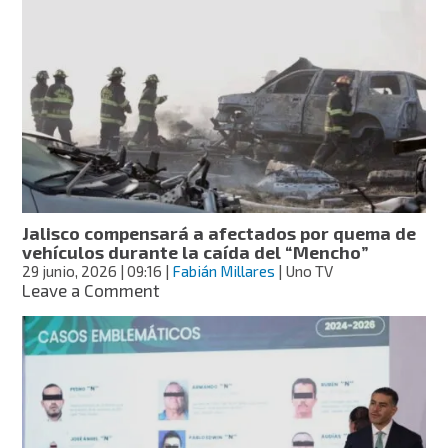
“Mencho”,
nuevo
líder
del
CJNG,
según
informe
de
EE.
UU.
Jalisco compensará a afectados por quema de
vehículos durante la caída del “Mencho”
29 junio, 2026
| 09:16
|
Fabián Millares
| Uno TV
on
Leave a Comment
Jalisco
compensará
a
afectados
por
quema
de