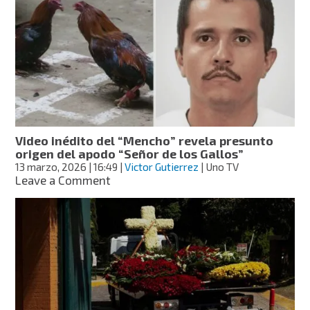
red
financiera
y
legal
del
CJNG
tras
muerte
del
“Mencho”,
Video inédito del “Mencho” revela presunto
revela
origen del apodo “Señor de los Gallos”
Harfuch
13 marzo, 2026
| 16:49
|
Victor Gutierrez
| Uno TV
on
Leave a Comment
Video
inédito
del
“Mencho”
revela
presunto
origen
del
apodo