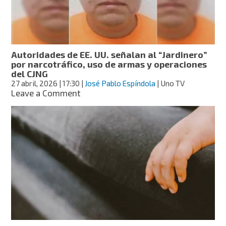
a
posible
sucesor
del
“Mencho”
Autoridades de EE. UU. señalan al “Jardinero”
por narcotráfico, uso de armas y operaciones
del CJNG
27 abril, 2026
| 17:30
|
José Pablo Espíndola
| Uno TV
on
Leave a Comment
Autoridades
de
EE.
UU.
señalan
al
“Jardinero”
por
narcotráfico,
uso
de
armas
y