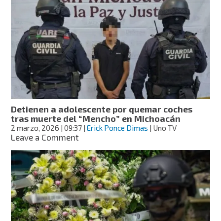
Chiapas
ordena
investigar
presunta
narconómina
del
“Mencho”
Detienen a adolescente por quemar coches
tras muerte del “Mencho” en Michoacán
2 marzo, 2026
| 09:37
|
Erick Ponce Dimas
| Uno TV
on
Leave a Comment
Detienen
a
adolescente
por
quemar
coches
tras
muerte