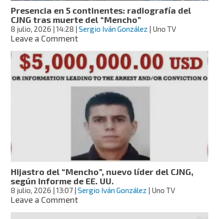
su
Presencia en 5 continentes: radiografía del
cumpleaños
CJNG tras muerte del “Mencho”
60
8 julio, 2026
| 14:28
|
Sergio Iván González
| Uno TV
on
Leave a Comment
Presencia
en
5
continentes:
radiografía
del
CJNG
tras
muerte
del
“Mencho”
Hijastro del “Mencho”, nuevo líder del CJNG,
según informe de EE. UU.
8 julio, 2026
| 13:07
|
Sergio Iván González
| Uno TV
on
Leave a Comment
Hijastro
del