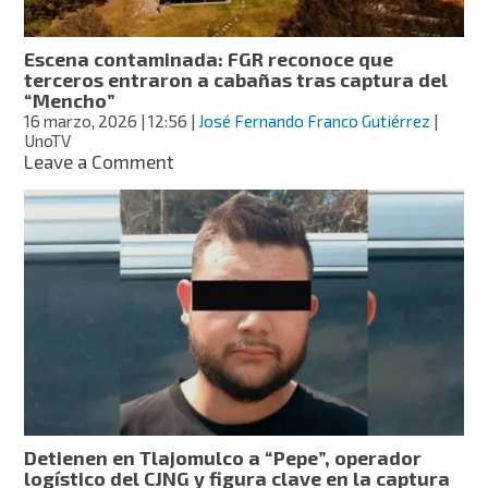
confirma
Sheinbaum
Escena contaminada: FGR reconoce que
terceros entraron a cabañas tras captura del
“Mencho”
16 marzo, 2026
| 12:56
|
José Fernando Franco Gutiérrez
|
UnoTV
on
Leave a Comment
Escena
contaminada:
FGR
reconoce
que
terceros
entraron
a
cabañas
tras
captura
del
“Mencho”
Detienen en Tlajomulco a “Pepe”, operador
logístico del CJNG y figura clave en la captura