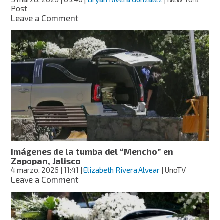
Post
on
Leave a Comment
Hija
del
“Mencho”
tiene
una
cafetería
en
California,
asegura
el
New
York
Post
Imágenes de la tumba del “Mencho” en
Zapopan, Jalisco
4 marzo, 2026
| 11:41
|
Elizabeth Rivera Alvear
| UnoTV
on
Leave a Comment
Imágenes
de
la
tumba