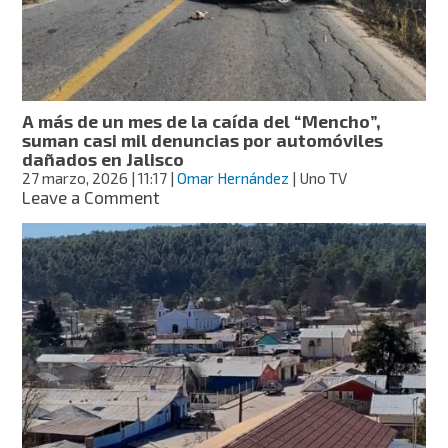
no
impacta
T-
MEC
A más de un mes de la caída del “Mencho”,
suman casi mil denuncias por automóviles
dañados en Jalisco
27 marzo, 2026
| 11:17
|
Omar Hernández
| Uno TV
on
Leave a Comment
A
más
de
un
mes
de
la
caída
del
“Mencho”,
suman
casi