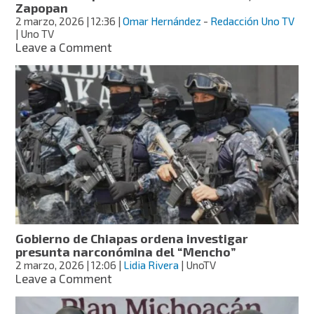
Zapopan
Monterrey
2 marzo, 2026
| 12:36
|
Omar Hernández
-
Redacción Uno TV
| Uno TV
on
Leave a Comment
Bajo
fuerte
operativo,
llega
cuerpo
del
“Mencho”
al
panteón
Recinto
de
la
Paz,
Gobierno de Chiapas ordena investigar
en
presunta narconómina del “Mencho”
Zapopan
2 marzo, 2026
| 12:06
|
Lidia Rivera
| UnoTV
on
Leave a Comment
Gobierno
de