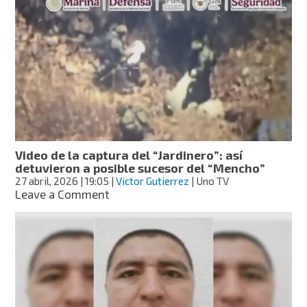
terreno
donde
cayó
el
“Mencho”
en
Jalisco
Video de la captura del “Jardinero”: así
detuvieron a posible sucesor del “Mencho”
27 abril, 2026
| 19:05
|
Victor Gutierrez
| Uno TV
on
Leave a Comment
Video
de
la
captura
del
“Jardinero”:
así
detuvieron