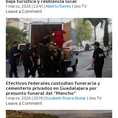
baja turística y resiliencia local
1 marzo, 2026
| 22:41
|
Alberto Elenes
| Uno TV
on
Leave a Comment
Puerta
Vallarta
a
una
semana
del
“Mencho”:
baja
turística
y
resiliencia
local
Efectivos federales custodian funeraria y
cementerio privados en Guadalajara por
presunto funeral del “Mencho”
1 marzo, 2026
| 20:19
|
Elizabeth Rivera Alvear
| Uno TV
on
Leave a Comment
Efectivos
federales