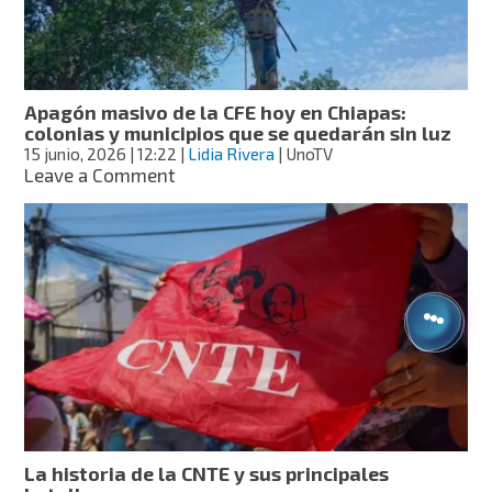
edificios
públicos
y
privados
Apagón masivo de la CFE hoy en Chiapas:
colonias y municipios que se quedarán sin luz
15 junio, 2026
| 12:22
|
Lidia Rivera
| UnoTV
on
Leave a Comment
Apagón
masivo
de
la
CFE
hoy
en
Chiapas:
colonias
y
municipios
que
se
La historia de la CNTE y sus principales
quedarán