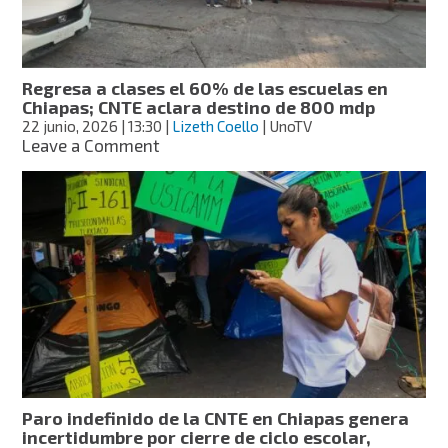
el
sábado
en
Chiapas
Regresa a clases el 60% de las escuelas en
Chiapas; CNTE aclara destino de 800 mdp
22 junio, 2026
| 13:30
|
Lizeth Coello
| UnoTV
on
Leave a Comment
Regresa
a
clases
el
60%
de
las
escuelas
en
Chiapas;
CNTE
aclara
destino
Paro indefinido de la CNTE en Chiapas genera
de
incertidumbre por cierre de ciclo escolar,
800