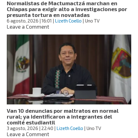
Normalistas de Mactumactzá marchan en
Chiapas para exigir alto a investigaciones por
presunta tortura en novatadas
6 agosto, 2026
| 16:01
|
Lizeth Coello
| Uno TV
on
Leave a Comment
Normalistas
de
Mactumactzá
marchan
en
Chiapas
para
exigir
alto
a
investigaciones
por
presunta
Van 10 denuncias por maltratos en normal
tortura
rural; ya identificaron a integrantes del
en
comité estudiantil
novatadas
3 agosto, 2026
| 22:40
|
Lizeth Coello
| Uno TV
on
Leave a Comment