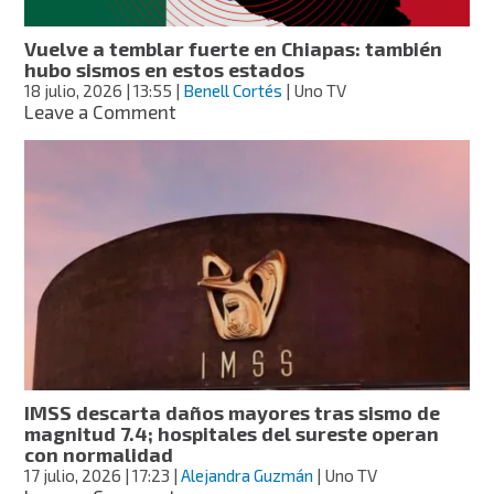
el
de
Vuelve a temblar fuerte en Chiapas: también
7.4
hubo sismos en estos estados
el
18 julio, 2026
| 13:55
|
Benell Cortés
| Uno TV
viernes
on
Leave a Comment
Vuelve
a
temblar
fuerte
en
Chiapas:
también
hubo
sismos
en
estos
estados
IMSS descarta daños mayores tras sismo de
magnitud 7.4; hospitales del sureste operan
con normalidad
17 julio, 2026
| 17:23
|
Alejandra Guzmán
| Uno TV