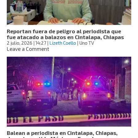
Veracruz,
Oaxaca,
Chiapas
y
Tabasco
Reportan fuera de peligro al periodista que
fue atacado a balazos en Cintalapa, Chiapas
2 julio, 2026
| 14:27
|
Lizeth Coello
| Uno TV
on
Leave a Comment
Reportan
fuera
de
peligro
al
periodista
que
fue
atacado
a
balazos
en
Cintalapa,
Balean a periodista en Cintalapa, Chiapas,
Chiapas