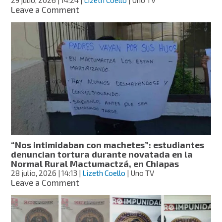
29 julio, 2026
| 14:24
|
Lizeth Coello
| Uno TV
on
Leave a Comment
Hay
cinco
denuncias
más
de
alumnos
torturados
en
la
Escuela
Normal
Rural
Mactumatzá;
“Nos intimidaban con machetes”: estudiantes
FGE
denuncian tortura durante novatada en la
ya
Normal Rural Mactumactzá, en Chiapas
investiga
28 julio, 2026
| 14:13
|
Lizeth Coello
| Uno TV
on
Leave a Comment
“Nos
intimidaban
con
machetes”: