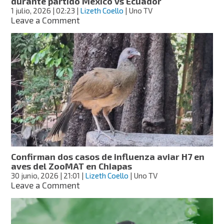
durante partido México vs Ecuador
1 julio, 2026
| 02:23
|
Lizeth Coello
| Uno TV
on
Leave a Comment
Balean
a
periodista
en
Cintalapa,
Chiapas,
durante
partido
México
vs
Ecuador
Confirman dos casos de influenza aviar H7 en
aves del ZooMAT en Chiapas
30 junio, 2026
| 21:01
|
Lizeth Coello
| Uno TV
on
Leave a Comment
Confirman
dos
casos