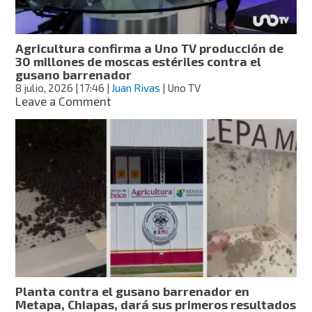
Agricultura confirma a Uno TV producción de
30 millones de moscas estériles contra el
gusano barrenador
8 julio, 2026
| 17:46
|
Juan Rivas
| Uno TV
on
Leave a Comment
Agricultura
confirma
a
Uno
TV
producción
de
30
millones
de
moscas
estériles
contra
Planta contra el gusano barrenador en
el
Metapa, Chiapas, dará sus primeros resultados
gusano