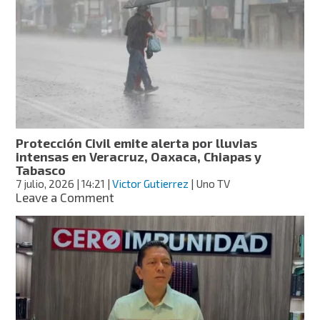
feminicidios
en
menos
de
24
horas;
suman
23
casos
en
Protección Civil emite alerta por lluvias
2026
intensas en Veracruz, Oaxaca, Chiapas y
Tabasco
7 julio, 2026
| 14:21
|
Victor Gutierrez
| Uno TV
on
Leave a Comment
Protección
Civil
emite
alerta
por
lluvias
intensas
en