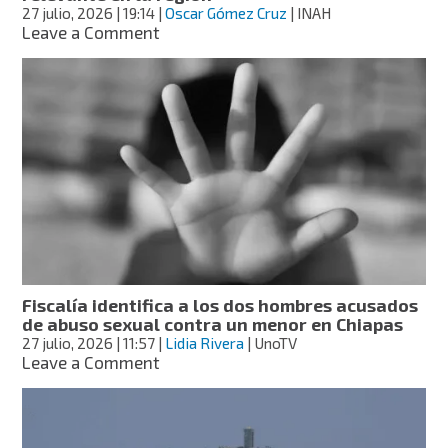
27 julio, 2026
| 19:14
|
Oscar Gómez Cruz
| INAH
on
Leave a Comment
Descubren
cueva
con
179
piezas
arqueológicas
en
Chiapas;
INAH
la
considera
un
hallazgo
Fiscalía identifica a los dos hombres acusados
relevante
de abuso sexual contra un menor en Chiapas
en
27 julio, 2026
| 11:57
|
Lidia Rivera
| UnoTV
la
on
Leave a Comment
región
Fiscalía
identifica
a
los