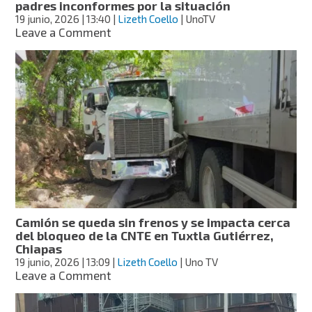
padres inconformes por la situación
mdp
19 junio, 2026
| 13:40
|
Lizeth Coello
| UnoTV
on
Leave a Comment
Paro
indefinido
de
la
CNTE
en
Chiapas
genera
incertidumbre
por
cierre
de
ciclo
Camión se queda sin frenos y se impacta cerca
escolar,
del bloqueo de la CNTE en Tuxtla Gutiérrez,
padres
Chiapas
inconformes
19 junio, 2026
| 13:09
|
Lizeth Coello
| Uno TV
por
on
Leave a Comment
la
Camión
situación
se