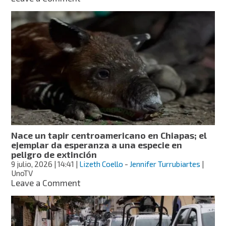
Identifican
a
5
de
los
8
cuerpos
del
multihomicidio
de
El
Bosque,
Chiapas
Nace un tapir centroamericano en Chiapas; el
ejemplar da esperanza a una especie en
peligro de extinción
9 julio, 2026
| 14:41
|
Lizeth Coello
-
Jennifer Turrubiartes
|
UnoTV
on
Leave a Comment
Nace
un
tapir
centroamericano