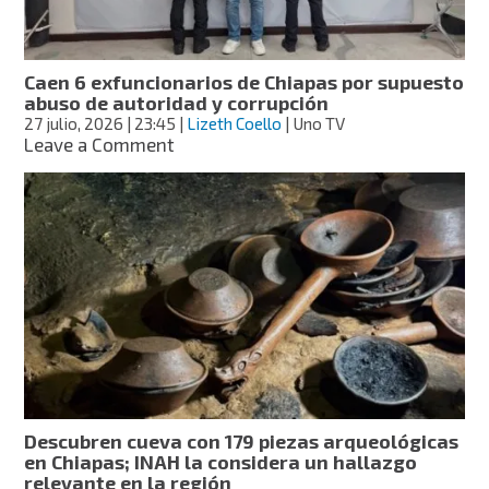
menor
en
Chiapas
Caen 6 exfuncionarios de Chiapas por supuesto
abuso de autoridad y corrupción
27 julio, 2026
| 23:45
|
Lizeth Coello
| Uno TV
on
Leave a Comment
Caen
6
exfuncionarios
de
Chiapas
por
supuesto
abuso
de
autoridad
y
corrupción
Descubren cueva con 179 piezas arqueológicas
en Chiapas; INAH la considera un hallazgo
relevante en la región