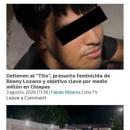
Van
10
denuncias
por
maltratos
en
normal
rural;
ya
identificaron
a
integrantes
del
Detienen al “Tito”, presunto feminicida de
comité
Beany Lozano y objetivo clave por medio
estudiantil
millón en Chiapas
3 agosto, 2026
| 11:39
|
Fabián Millares
| Uno TV
on
Leave a Comment
Detienen
al
“Tito”,
presunto
feminicida