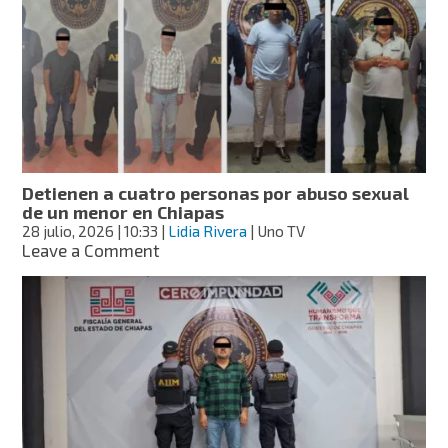
estudiantes
denuncian
tortura
durante
novatada
en
la
Normal
Rural
Detienen a cuatro personas por abuso sexual
Mactumactzá,
de un menor en Chiapas
en
28 julio, 2026
| 10:33
|
Lidia Rivera
| Uno TV
Chiapas
on
Leave a Comment
Detienen
a
cuatro
personas
por
abuso
sexual
de
un