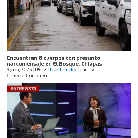
en
Chiapas;
el
ejemplar
da
esperanza
a
una
especie
Encuentran 8 cuerpos con presunto
en
narcomensaje en El Bosque, Chiapas
peligro
9 julio, 2026
| 09:32
|
Lizeth Coello
| Uno TV
de
on
Leave a Comment
extinción
Encuentran
8
cuerpos
con
presunto
narcomensaje
en
El
Bosque,
Chiapas