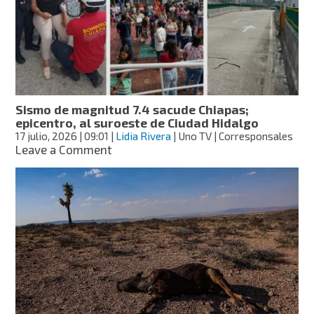
Chiapas,
se
registran
91
réplicas;
la
más
fuerte,
Sismo de magnitud 7.4 sacude Chiapas;
de
epicentro, al suroeste de Ciudad Hidalgo
6.5
17 julio, 2026
| 09:01
|
Lidia Rivera
| Uno TV | Corresponsales
on
Leave a Comment
Sismo
de
magnitud
7.4
sacude
Chiapas;
epicentro,
al
suroeste
de
Ciudad