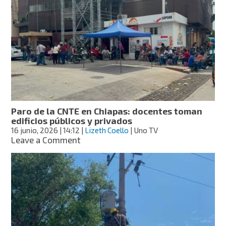
queda
sin
frenos
y
se
impacta
cerca
del
bloqueo
de
la
Paro de la CNTE en Chiapas: docentes toman
CNTE
edificios públicos y privados
en
16 junio, 2026
| 14:12
|
Lizeth Coello
| Uno TV
Tuxtla
on
Leave a Comment
Gutiérrez,
Paro
Chiapas
de
la
CNTE
en
Chiapas:
docentes
toman