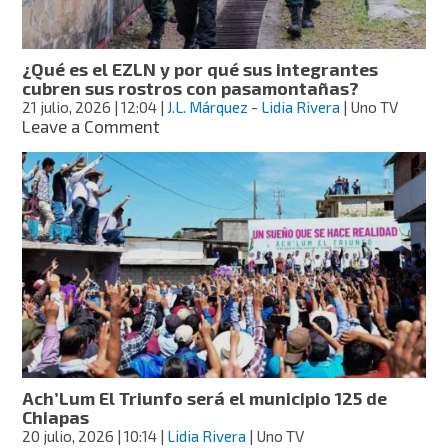
hasta
2.7
metros
¿Qué es el EZLN y por qué sus integrantes
cubren sus rostros con pasamontañas?
21 julio, 2026
| 12:04
|
J.L. Márquez
-
Lidia Rivera
| Uno TV
on
Leave a Comment
¿Qué
es
el
EZLN
y
por
qué
sus
integrantes
cubren
sus
rostros
con
Ach’Lum El Triunfo será el municipio 125 de
pasamontañas?
Chiapas
20 julio, 2026
| 10:14
|
Lidia Rivera
| Uno TV