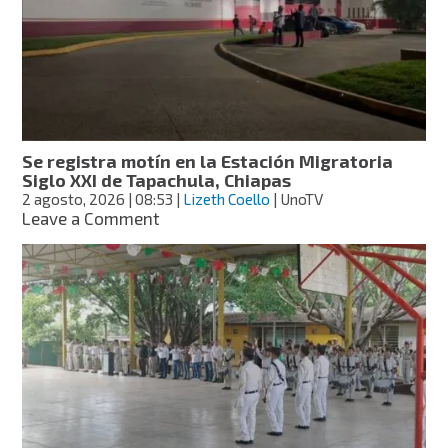
de
Beany
Lozano
y
objetivo
clave
por
medio
Se registra motín en la Estación Migratoria
millón
Siglo XXI de Tapachula, Chiapas
en
2 agosto, 2026
| 08:53
|
Lizeth Coello
| UnoTV
Chiapas
on
Leave a Comment
Se
registra
motín
en
la
Estación
Migratoria
Siglo
XXI
de
Tapachula,