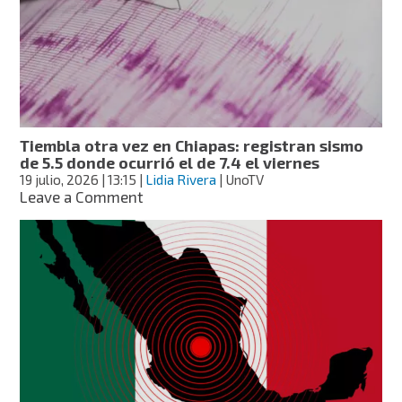
del
sismo
en
Chiapas;
la
más
fuerte
alcanzó
Tiembla otra vez en Chiapas: registran sismo
magnitud
de 5.5 donde ocurrió el de 7.4 el viernes
6.5
19 julio, 2026
| 13:15
|
Lidia Rivera
| UnoTV
on
Leave a Comment
Tiembla
otra
vez
en
Chiapas:
registran
sismo
de
5.5
donde
ocurrió