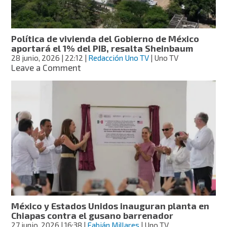
barrenador
Política de vivienda del Gobierno de México
aportará el 1% del PIB, resalta Sheinbaum
28 junio, 2026
| 22:12
|
Redacción Uno TV
| Uno TV
on
Leave a Comment
Política
de
vivienda
del
Gobierno
de
México
aportará
el
1%
del
PIB,
resalta
México y Estados Unidos inauguran planta en
Sheinbaum
Chiapas contra el gusano barrenador
27 junio, 2026
| 16:38
|
Fabián Millares
| Uno TV