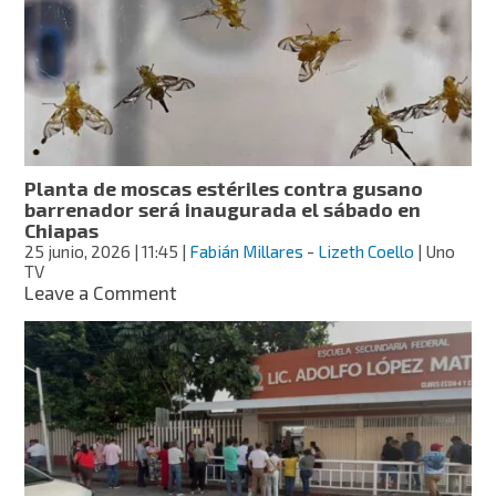
para
padre
que
vendió
a
su
hija
por
Planta de moscas estériles contra gusano
25
barrenador será inaugurada el sábado en
mil
Chiapas
pesos
25 junio, 2026
| 11:45
|
Fabián Millares
-
Lizeth Coello
| Uno
en
TV
Chiapas
on
Leave a Comment
Planta
de
moscas
estériles
contra
gusano
barrenador
será
inaugurada