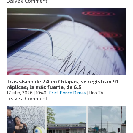
on
Leave a Comment
IMSS
descarta
daños
mayores
tras
sismo
de
magnitud
7.4;
hospitales
del
sureste
operan
Tras sismo de 7.4 en Chiapas, se registran 91
con
réplicas; la más fuerte, de 6.5
normalidad
17 julio, 2026
| 10:40
|
Erick Ponce Dimas
| Uno TV
on
Leave a Comment
Tras
sismo
de
7.4
en