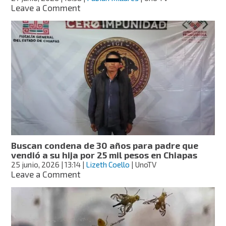
on
Leave a Comment
México
y
Estados
Unidos
inauguran
planta
en
Chiapas
contra
el
gusano
barrenador
Buscan condena de 30 años para padre que
vendió a su hija por 25 mil pesos en Chiapas
25 junio, 2026
| 13:14
|
Lizeth Coello
| UnoTV
on
Leave a Comment
Buscan
condena
de
30
años