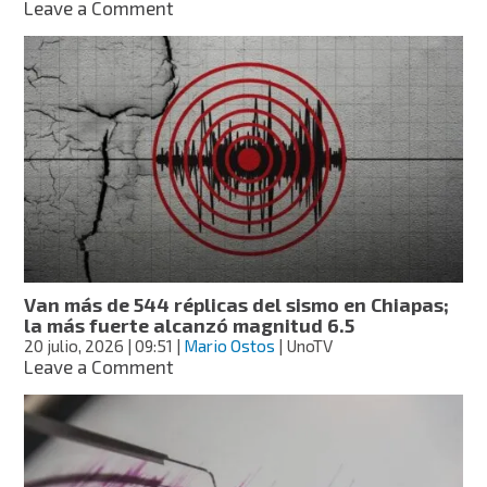
on
Leave a Comment
Ach’Lum
El
Triunfo
será
el
municipio
125
de
Chiapas
Van más de 544 réplicas del sismo en Chiapas;
la más fuerte alcanzó magnitud 6.5
20 julio, 2026
| 09:51
|
Mario Ostos
| UnoTV
on
Leave a Comment
Van
más
de
544
réplicas