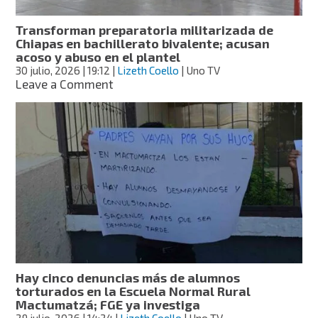
Chiapas
Transforman preparatoria militarizada de
Chiapas en bachillerato bivalente; acusan
acoso y abuso en el plantel
30 julio, 2026
| 19:12
|
Lizeth Coello
| Uno TV
on
Leave a Comment
Transforman
preparatoria
militarizada
de
Chiapas
en
bachillerato
bivalente;
acusan
acoso
y
abuso
en
Hay cinco denuncias más de alumnos
el
torturados en la Escuela Normal Rural
plantel
Mactumatzá; FGE ya investiga