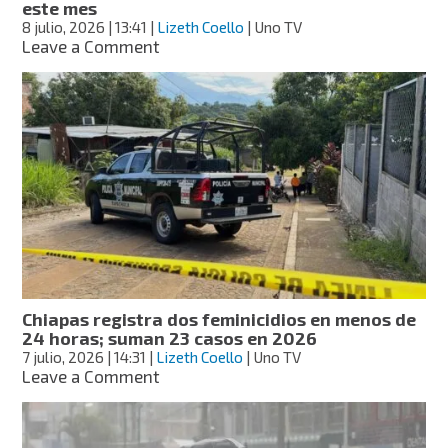
este mes
barrenador
8 julio, 2026
| 13:41
|
Lizeth Coello
| Uno TV
on
Leave a Comment
Planta
contra
el
gusano
barrenador
en
Metapa,
Chiapas,
dará
sus
primeros
resultados
este
Chiapas registra dos feminicidios en menos de
mes
24 horas; suman 23 casos en 2026
7 julio, 2026
| 14:31
|
Lizeth Coello
| Uno TV
on
Leave a Comment
Chiapas
registra
dos