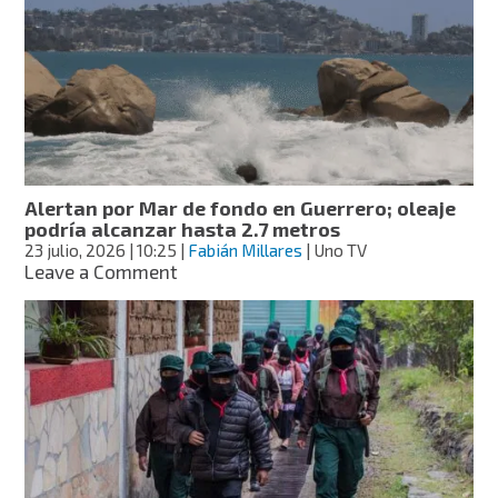
dos
hombres
acusados
de
abuso
sexual
contra
un
menor
Alertan por Mar de fondo en Guerrero; oleaje
en
podría alcanzar hasta 2.7 metros
Chiapas
23 julio, 2026
| 10:25
|
Fabián Millares
| Uno TV
on
Leave a Comment
Alertan
por
Mar
de
fondo
en
Guerrero;
oleaje
podría
alcanzar