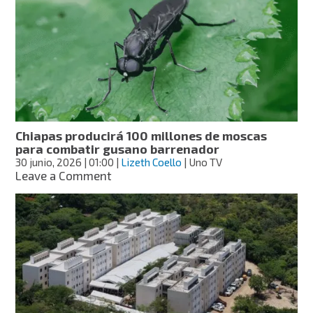
de
influenza
aviar
H7
en
aves
del
ZooMAT
en
Chiapas
Chiapas producirá 100 millones de moscas
para combatir gusano barrenador
30 junio, 2026
| 01:00
|
Lizeth Coello
| Uno TV
on
Leave a Comment
Chiapas
producirá
100
millones
de
moscas
para
combatir
gusano