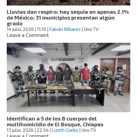
Hidalgo
Lluvias dan respiro: hay sequía en apenas 2.1%
de México; 31 municipios presentan algún
grado
14 julio, 2026
| 11:10
|
Fabián Millares
| Uno TV
on
Leave a Comment
Lluvias
dan
respiro:
hay
sequía
en
apenas
2.1%
de
México;
31
municipios
presentan
Identifican a 5 de los 8 cuerpos del
algún
multihomicidio de El Bosque, Chiapas
grado
13 julio, 2026
| 22:54
|
Lizeth Coello
| Uno TV
on
Leave a Comment