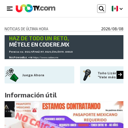
NOTICIAS DE ÚLTIMA HORA
2026/08/08
HAZ DE TODO UN RETO,
MÉTELE EN CODERE.MX
Permiso no. DGG/SP/442/97, DGJS/234/2019. JUEGO
RESPONSABLE. +18
https://www.codere.mx
Toño Lizárraga l
Juega Ahora
“Vale más que r
Información útil