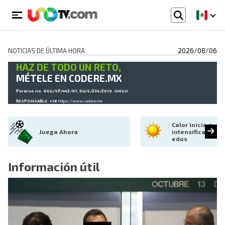
NOTICIAS DE ÚLTIMA HORA
2026/08/06
HAZ DE TODO UN RETO,
MÉTELE EN CODERE.MX
Permiso no. DGG/SP/442/97, DGJS/234/2019. JUEGO
RESPONSABLE. +18
https://www.codere.mx
Calor inicia a 
Juega Ahora
intensificarse en
edos
Información útil