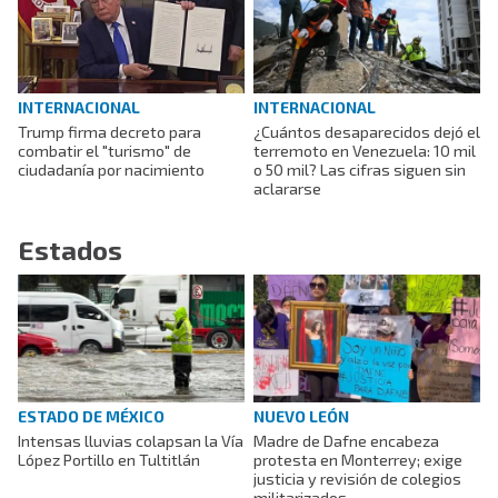
INTERNACIONAL
INTERNACIONAL
Trump firma decreto para
¿Cuántos desaparecidos dejó el
combatir el "turismo" de
terremoto en Venezuela: 10 mil
ciudadanía por nacimiento
o 50 mil? Las cifras siguen sin
aclararse
Estados
ESTADO DE MÉXICO
NUEVO LEÓN
Intensas lluvias colapsan la Vía
Madre de Dafne encabeza
López Portillo en Tultitlán
protesta en Monterrey; exige
justicia y revisión de colegios
militarizados